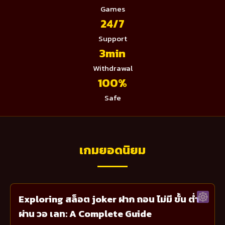
Games
24/7
Support
3min
Withdrawal
100%
Safe
เกมยอดนิยม
Exploring สล็อต joker ฝาก ถอน ไม่มี ขั้น ต่ํา
ผ่าน วอ เลท: A Complete Guide