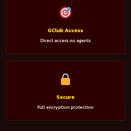
GClub Access
Direct access no agents
Secure
Full encryption protection