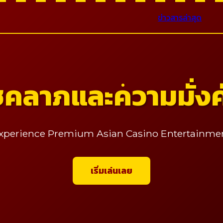
ข่าวสารล่าสุด
ชคลาภและความมั่งคั
xperience Premium Asian Casino Entertainme
เริ่มเล่นเลย