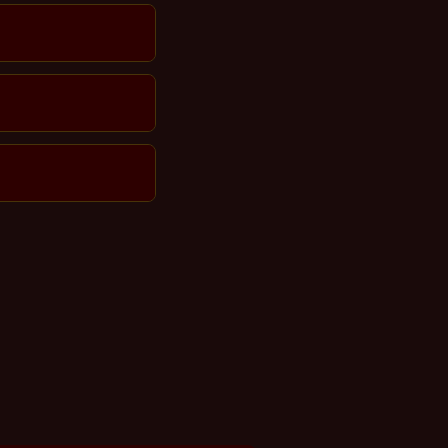
ers.
t instantly.