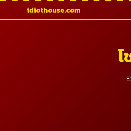
idiothouse.com
โ
E