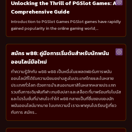
Unlocking the Thrill of PGSlot Games: A
Comprehensive Guide
Introduction to PGSlot Games PGSlot games have rapidly
gained popularity in the online gaming world,…
สมัคร w88: คู่มือการเริ่มต้นสำหรับนักพนัน
ออนไลน์มือใหม่
ทำความรู้จักกับ w88 w88 เป็นหนึ่งในแพลตฟอร์มการพนัน
ออนไลน์ที่ได้รับความนิยมอย่างสูงในประเทศไทยและในหลาย
ประเทศทั่วโลก ด้วยการนำเสนอเกมคาสิโนหลากหลายประเภท
รวมถึงการเดิมพันกีฬา เกมยิงปลา และสล็อต ที่มาพร้อมกับโบนัส
และโปรโมชั่นที่น่าสนใจ ทำให้ w88 กลายเป็นที่ชื่นชอบของนัก
พนันออนไลน์มากมาย ในบทความนี้ เราจะพาคุณไปเรียนรู้เกี่ยว
กับการ สมัคร…