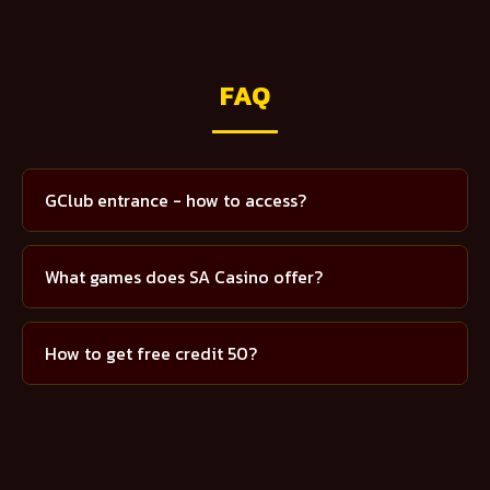
FAQ
GClub entrance - how to access?
Access via our main link 24/7 on all devices
including mobile and desktop.
What games does SA Casino offer?
SA Casino offers baccarat, roulette, hi-lo, and
various card games with live dealers.
How to get free credit 50?
Register as a new member and verify your
identity to receive 50 baht free credit instantly.