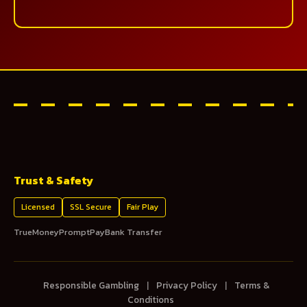
Trust & Safety
Licensed
SSL Secure
Fair Play
TrueMoney
PromptPay
Bank Transfer
Responsible Gambling
|
Privacy Policy
|
Terms &
Conditions