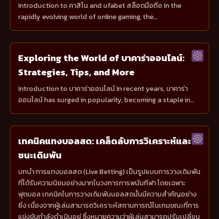
Introduction to คาสิโน and ufabet สล็อตมือถือ In the
rapidly evolving world of online gaming, the…
Exploring the World of บาคาร่าออนไลน์:
Strategies, Tips, and More
Introduction to บาคาร่าออนไลน์ In recent years, บาคาร่า
ออนไลน์ has surged in popularity, becoming a staple in…
เทคนิคแทงบอลสด: เคล็ดลับการวิเคราะห์และ
ชนะเดิมพัน
บทนำ การแทงบอลสด (Live Betting) เป็นรูปแบบการวางเดิมพัน
ที่ได้รับความนิยมอย่างมากในวงการการพนันกีฬา โดยเฉพาะ
ฟุตบอล เทคนิคในการวางเดิมพันบอลสดนั้นมีความสำคัญอย่าง
ยิ่ง เนื่องจากผู้เล่นสามารถวิเคราะห์สถานการณ์ในเกมขณะที่การ
แข่งขันกำลังดำเนินอยู่ ซึ่งหมายความว่าผู้เล่นสามารถปรับเปลี่ยน