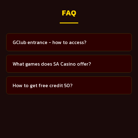
FAQ
GClub entrance - how to access?
Access via our main link 24/7 on all devices
including mobile and desktop.
What games does SA Casino offer?
SA Casino offers baccarat, roulette, hi-lo, and
various card games with live dealers.
How to get free credit 50?
Register as a new member and verify your
identity to receive 50 baht free credit instantly.