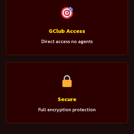
GClub Access
Direct access no agents
Secure
Full encryption protection