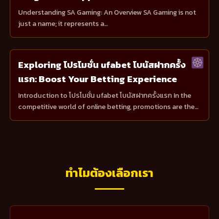
Understanding SA Gaming: An Overview SA Gaming is not
just a name; it represents a…
Exploring โปรโมชั่น ufabet โบนัสฝากครั้ง
แรก: Boost Your Betting Experience
Introduction to โปรโมชั่น ufabet โบนัสฝากครั้งแรก In the
competitive world of online betting, promotions are the…
ทำไมต้องเลือกเรา