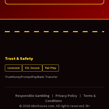
Trust & Safety
Licensed
SSL Secure
Fair Play
TrueMoney
PromptPay
Bank Transfer
Responsible Gambling
|
Privacy Policy
|
Terms &
Conditions
© 2026 idiothouse.com. All rights reserved. 18+