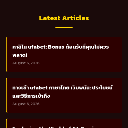
Latest Articles
คาสิโน ufabet: Bonus ต้อนรับที่คุณไม่ควร
พลาด!
August 6, 2026
ทางเข้า ufabet ภาษาไทย เว็บพนัน: ประโยชน์
และวิธีการเข้าถึง
August 6, 2026