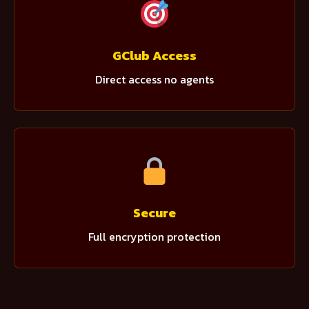
GClub Access
Direct access no agents
Secure
Full encryption protection