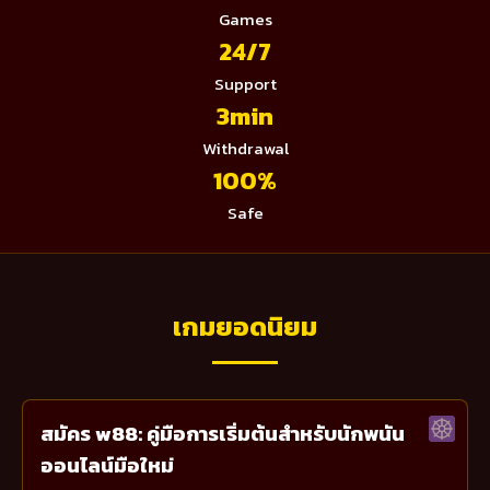
Games
24/7
Support
3min
Withdrawal
100%
Safe
เกมยอดนิยม
สมัคร w88: คู่มือการเริ่มต้นสำหรับนักพนัน
ออนไลน์มือใหม่