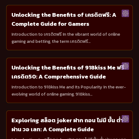
Unlocking the Benefits of เครดิตฟรี: A
Complete Guide for Gamers
Introduction to เครดิตฟรี In the vibrant world of online
gaming and betting, the term เครดิตฟรี…
Unlocking the Benefits of 918kiss Me ฟรี
เครดิต50: A Comprehensive Guide
Introduction to 918kiss Me and Its Popularity In the ever-
evolving world of online gaming, 918kiss…
Exploring สล็อต joker ฝาก ถอน ไม่มี ขั้น ต่ํา
ผ่าน วอ เลท: A Complete Guide