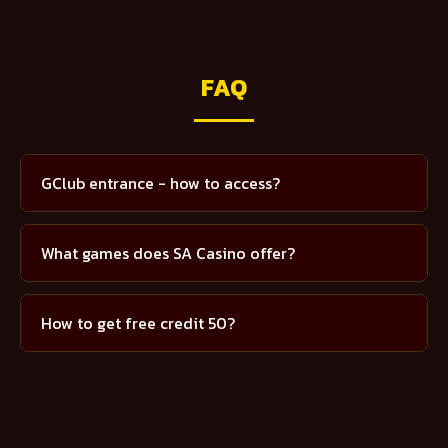
FAQ
GClub entrance - how to access?
Access via our main link 24/7 on all devices
including mobile and desktop.
What games does SA Casino offer?
SA Casino offers baccarat, roulette, hi-lo, and
various card games with live dealers.
How to get free credit 50?
Register as a new member and verify your
identity to receive 50 baht free credit instantly.