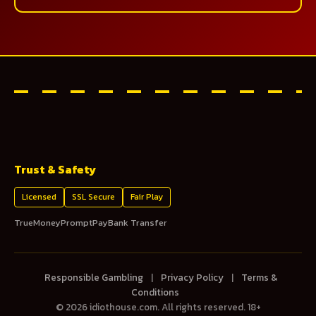
Trust & Safety
Licensed
SSL Secure
Fair Play
TrueMoney
PromptPay
Bank Transfer
Responsible Gambling
|
Privacy Policy
|
Terms &
Conditions
© 2026 idiothouse.com. All rights reserved. 18+