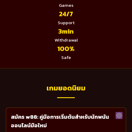
Games
24/7
Support
3min
Withdrawal
100%
Safe
เกมยอดนิยม
สมัคร w88: คู่มือการเริ่มต้นสำหรับนักพนัน
ออนไลน์มือใหม่