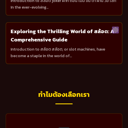
Introduction to สล็อต joker ฝาก ถอน ไม่มี ขั้น ต่ํา ผ่าน วอ เลท
In the ever-evolving…
Exploring the Thrilling World of สล้อต: A
Comprehensive Guide
Introduction to สล้อต สล้อต, or slot machines, have
become a staple in the world of…
ทำไมต้องเลือกเรา