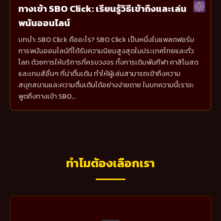
ทางเข้า SBO Click: เรียนรู้วิธีเข้าถึงและเล่น
พนันออนไลน์
บทนำ: SBO Click คืออะไร? SBO Click เป็นหนึ่งในแพลตฟอร์ม
การพนันออนไลน์ที่ได้รับความนิยมสูงสุดในประเทศไทยและทั่ว
โลก ด้วยการให้บริการที่ครบวงจร ทั้งการเดิมพันกีฬา คาสิโนสด
และเกมส์อื่นๆ ที่น่าตื่นเต้น ทำให้ผู้เล่นสามารถเข้าถึงความ
สนุกสนานและความตื่นเต้นได้อย่างง่ายดาย ในบทความนี้เราจะ
พูดถึงทางเข้า SBO…
ทำไมต้องเลือกเรา