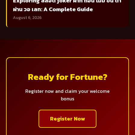
Exploring สล็อต joker ฝาก ถอน ไม่มี ขั้น ต่ํา
ผ่าน วอ เลท: A Complete Guide
August 6, 2026
Ready for Fortune?
Register now and claim your welcome
bonus
Register Now