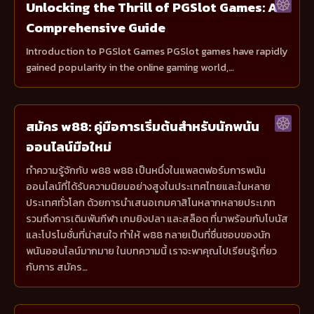
Unlocking the Thrill of PGSlot Games: A
Comprehensive Guide
Introduction to PGSlot Games PGSlot games have rapidly
gained popularity in the online gaming world,…
สมัคร w88: คู่มือการเริ่มต้นสำหรับนักพนัน
ออนไลน์มือใหม่
ทำความรู้จักกับ w88 w88 เป็นหนึ่งในแพลตฟอร์มการพนัน
ออนไลน์ที่ได้รับความนิยมอย่างสูงในประเทศไทยและในหลาย
ประเทศทั่วโลก ด้วยการนำเสนอเกมคาสิโนหลากหลายประเภท
รวมถึงการเดิมพันกีฬา เกมยิงปลา และสล็อต ที่มาพร้อมกับโบนัส
และโปรโมชั่นที่น่าสนใจ ทำให้ w88 กลายเป็นที่ชื่นชอบของนัก
พนันออนไลน์มากมาย ในบทความนี้ เราจะพาคุณไปเรียนรู้เกี่ยว
กับการ สมัคร…