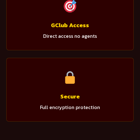
GClub Access
Direct access no agents
Secure
Full encryption protection