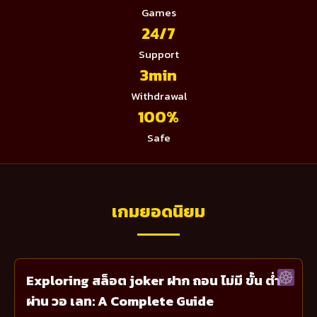
Games
24/7
Support
3min
Withdrawal
100%
Safe
เกมยอดนิยม
Exploring สล็อต joker ฝาก ถอน ไม่มี ขั้น ต่ํา
ผ่าน วอ เลท: A Complete Guide