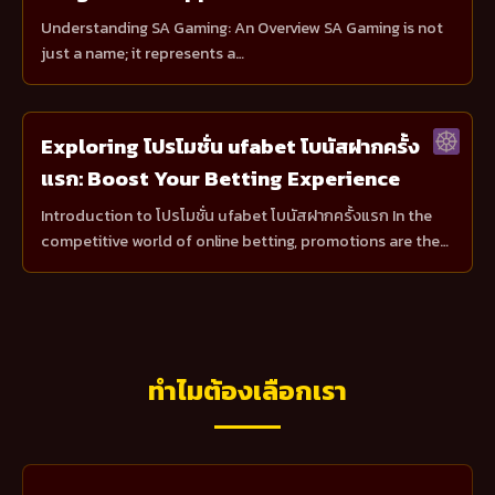
Understanding SA Gaming: An Overview SA Gaming is not
just a name; it represents a…
Exploring โปรโมชั่น ufabet โบนัสฝากครั้ง
แรก: Boost Your Betting Experience
Introduction to โปรโมชั่น ufabet โบนัสฝากครั้งแรก In the
competitive world of online betting, promotions are the…
ทำไมต้องเลือกเรา