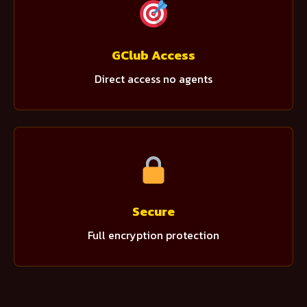
GClub Access
Direct access no agents
Secure
Full encryption protection