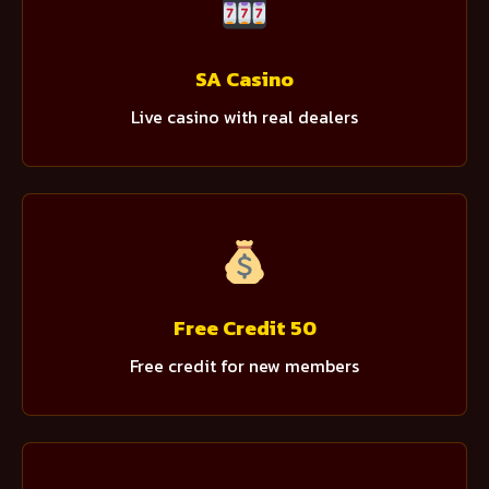
SA Casino
Live casino with real dealers
Free Credit 50
Free credit for new members