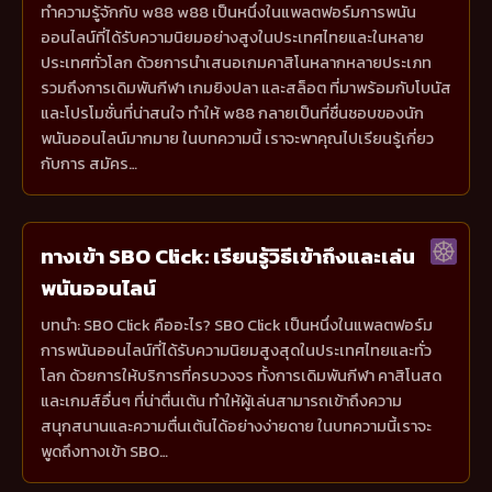
ทำความรู้จักกับ w88 w88 เป็นหนึ่งในแพลตฟอร์มการพนัน
ออนไลน์ที่ได้รับความนิยมอย่างสูงในประเทศไทยและในหลาย
ประเทศทั่วโลก ด้วยการนำเสนอเกมคาสิโนหลากหลายประเภท
รวมถึงการเดิมพันกีฬา เกมยิงปลา และสล็อต ที่มาพร้อมกับโบนัส
และโปรโมชั่นที่น่าสนใจ ทำให้ w88 กลายเป็นที่ชื่นชอบของนัก
พนันออนไลน์มากมาย ในบทความนี้ เราจะพาคุณไปเรียนรู้เกี่ยว
กับการ สมัคร…
ทางเข้า SBO Click: เรียนรู้วิธีเข้าถึงและเล่น
พนันออนไลน์
บทนำ: SBO Click คืออะไร? SBO Click เป็นหนึ่งในแพลตฟอร์ม
การพนันออนไลน์ที่ได้รับความนิยมสูงสุดในประเทศไทยและทั่ว
โลก ด้วยการให้บริการที่ครบวงจร ทั้งการเดิมพันกีฬา คาสิโนสด
และเกมส์อื่นๆ ที่น่าตื่นเต้น ทำให้ผู้เล่นสามารถเข้าถึงความ
สนุกสนานและความตื่นเต้นได้อย่างง่ายดาย ในบทความนี้เราจะ
พูดถึงทางเข้า SBO…