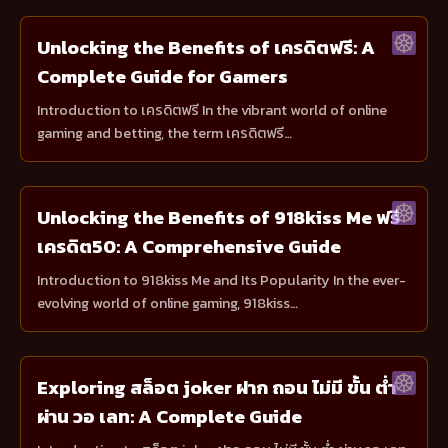
Unlocking the Benefits of เครดิตฟรี: A
Complete Guide for Gamers
Introduction to เครดิตฟรี In the vibrant world of online
gaming and betting, the term เครดิตฟรี…
Unlocking the Benefits of 918kiss Me ฟรี
เครดิต50: A Comprehensive Guide
Introduction to 918kiss Me and Its Popularity In the ever-
evolving world of online gaming, 918kiss…
Exploring สล็อต joker ฝาก ถอน ไม่มี ขั้น ต่ํา
ผ่าน วอ เลท: A Complete Guide