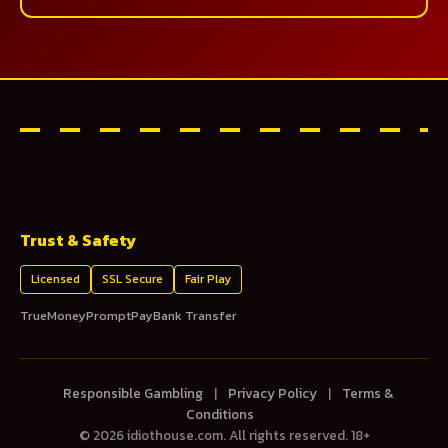
Trust & Safety
Licensed
SSL Secure
Fair Play
TrueMoney
PromptPay
Bank Transfer
Responsible Gambling
|
Privacy Policy
|
Terms &
Conditions
© 2026 idiothouse.com. All rights reserved. 18+