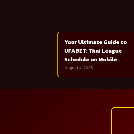
Your Ultimate Guide to
UFABET: Thai League
Schedule on Mobile
August 4, 2026