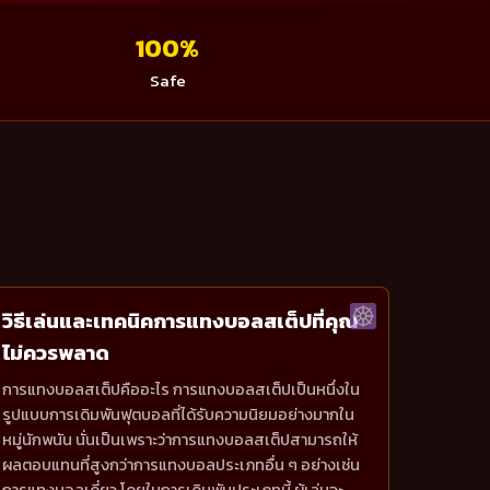
100%
Safe
วิธีเล่นและเทคนิคการแทงบอลสเต็ปที่คุณ
ไม่ควรพลาด
การแทงบอลสเต็ปคืออะไร การแทงบอลสเต็ปเป็นหนึ่งใน
รูปแบบการเดิมพันฟุตบอลที่ได้รับความนิยมอย่างมากใน
หมู่นักพนัน นั่นเป็นเพราะว่าการแทงบอลสเต็ปสามารถให้
ผลตอบแทนที่สูงกว่าการแทงบอลประเภทอื่น ๆ อย่างเช่น