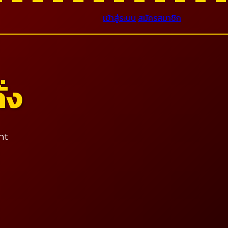
เข้าสู่ระบบ
สมัครสมาชิก
่ง
nt