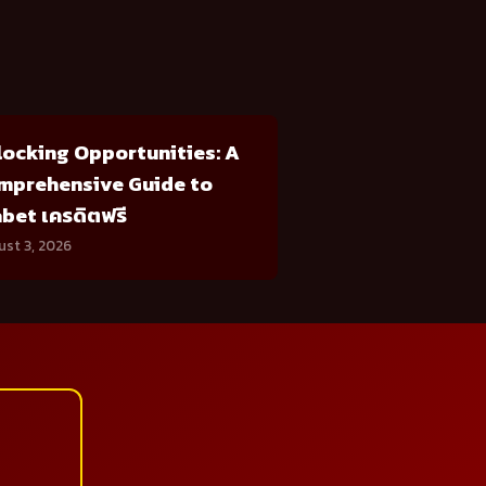
locking Opportunities: A
mprehensive Guide to
bet เครดิตฟรี
st 3, 2026