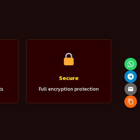
Secure
ts
Full encryption protection