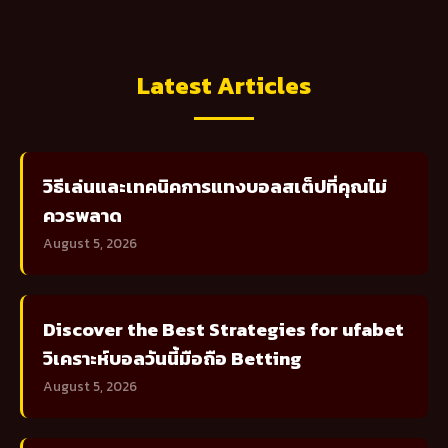
Latest Articles
วิธีเล่นและเทคนิคการแทงบอลสเต็ปที่คุณไม่
ควรพลาด
August 5, 2026
Discover the Best Strategies for ufabet
วิเคราะห์บอลวันนี้มือถือ Betting
August 5, 2026