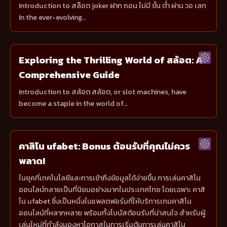
Introduction to สล็อต joker ฝาก ถอน ไม่มี ขั้น ต่ํา ผ่าน วอ เลท
In the ever-evolving…
Exploring the Thrilling World of สล้อต: A
Comprehensive Guide
Introduction to สล้อต สล้อต, or slot machines, have
become a staple in the world of…
คาสิโน ufabet: Bonus ต้อนรับที่คุณไม่ควร
พลาด!
ในยุคที่เทคโนโลยีและการเข้าถึงข้อมูลได้ง่ายขึ้น การเล่นคาสิโน
ออนไลน์กลายเป็นที่นิยมอย่างมากในประเทศไทย โดยเฉพาะ คาสิ
โน ufabet ซึ่งเป็นหนึ่งในแพลตฟอร์มที่ให้บริการเกมคาสิโน
ออนไลน์ที่หลากหลาย พร้อมทั้งโบนัสต้อนรับที่น่าสนใจ สำหรับผู้
เล่นใหม่ที่กำลังมองหาโอกาสในการเริ่มต้นการเล่นคาสิโน