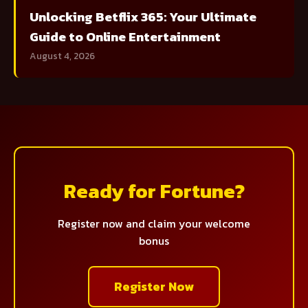
Unlocking Betflix 365: Your Ultimate
Guide to Online Entertainment
August 4, 2026
Ready for Fortune?
Register now and claim your welcome
bonus
Register Now