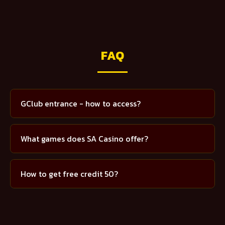
FAQ
GClub entrance - how to access?
Access via our main link 24/7 on all devices
including mobile and desktop.
What games does SA Casino offer?
SA Casino offers baccarat, roulette, hi-lo, and
various card games with live dealers.
How to get free credit 50?
Register as a new member and verify your
identity to receive 50 baht free credit instantly.