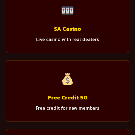
SA Casino
Live casino with real dealers
Free Credit 50
Free credit for new members