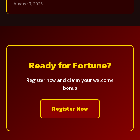
August 7, 2026
Ready for Fortune?
Register now and claim your welcome
bonus
Register Now