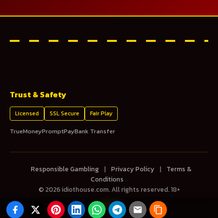
Trust & Safety
Licensed
SSL Secure
Fair Play
TrueMoney
PromptPay
Bank Transfer
Responsible Gambling
|
Privacy Policy
|
Terms &
Conditions
© 2026 idiothouse.com. All rights reserved. 18+
TH
|
EN