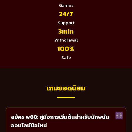
Games
24/7
Support
3min
Withdrawal
100%
Safe
เกมยอดนิยม
สมัคร w88: คู่มือการเริ่มต้นสำหรับนักพนัน
ออนไลน์มือใหม่