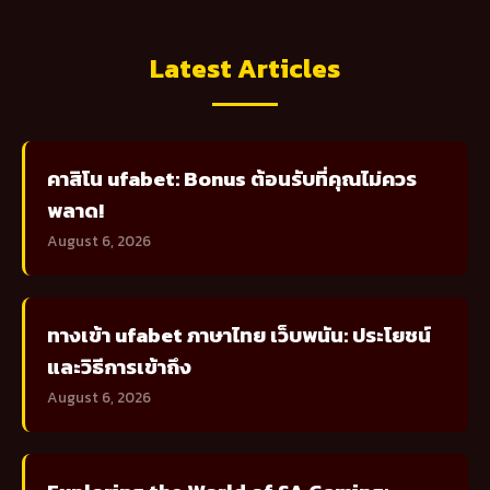
Latest Articles
คาสิโน ufabet: Bonus ต้อนรับที่คุณไม่ควร
พลาด!
August 6, 2026
ทางเข้า ufabet ภาษาไทย เว็บพนัน: ประโยชน์
และวิธีการเข้าถึง
August 6, 2026