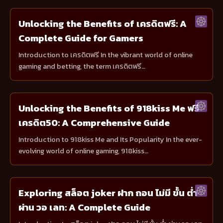
Unlocking the Benefits of เครดิตฟรี: A
Complete Guide for Gamers
Introduction to เครดิตฟรี In the vibrant world of online
gaming and betting, the term เครดิตฟรี…
Unlocking the Benefits of 918kiss Me ฟรี
เครดิต50: A Comprehensive Guide
Introduction to 918kiss Me and Its Popularity In the ever-
evolving world of online gaming, 918kiss…
Exploring สล็อต joker ฝาก ถอน ไม่มี ขั้น ต่ํา
ผ่าน วอ เลท: A Complete Guide