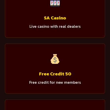
SA Casino
Live casino with real dealers
Free Credit 50
Free credit for new members