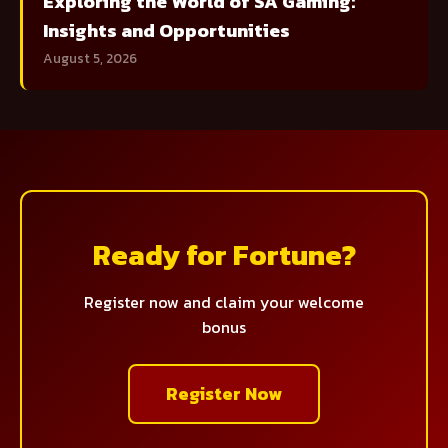
Exploring the World of SA Gaming:
Insights and Opportunities
August 5, 2026
Ready for Fortune?
Register now and claim your welcome
bonus
Register Now