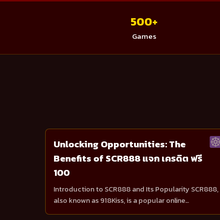
500+
Games
Unlocking Opportunities: The
Benefits of SCR888 แจก เครดิต ฟรี
100
Introduction to SCR888 and Its Popularity SCR888,
also known as 918Kiss, is a popular online…