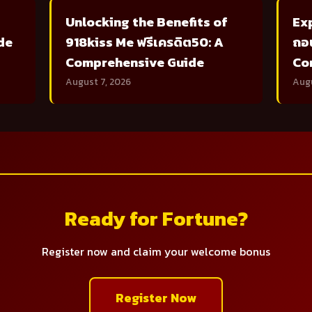
Unlocking the Benefits of
Ex
de
918kiss Me ฟรีเครดิต50: A
ถอน
Comprehensive Guide
Co
August 7, 2026
Augu
Ready for Fortune?
Register now and claim your welcome bonus
Register Now