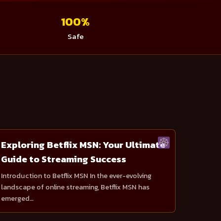
100%
Safe
Exploring Betflix MSN: Your Ultimate
Guide to Streaming Success
Introduction to Betflix MSN In the ever-evolving
landscape of online streaming, Betflix MSN has
emerged…