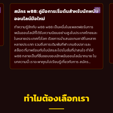
สมัคร w88: คู่มือการเริ่มต้นสำหรับนักพนัน
ออนไลน์มือใหม่
ทำความรู้จักกับ w88 w88 เป็นหนึ่งในแพลตฟอร์มการ
พนันออนไลน์ที่ได้รับความนิยมอย่างสูงในประเทศไทยและ
ในหลายประเทศทั่วโลก ด้วยการนำเสนอเกมคาสิโนหลาก
หลายประเภท รวมถึงการเดิมพันกีฬา เกมยิงปลา และ
สล็อต ที่มาพร้อมกับโบนัสและโปรโมชั่นที่น่าสนใจ ทำให้
w88 กลายเป็นที่ชื่นชอบของนักพนันออนไลน์มากมาย ใน
บทความนี้ เราจะพาคุณไปเรียนรู้เกี่ยวกับการ สมัคร…
ทำไมต้องเลือกเรา