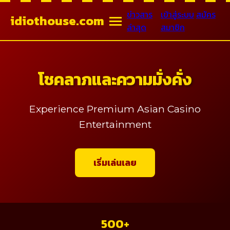
ข่าวสาร
เข้าสู่ระบบ
สมัคร
idiothouse.com
ล่าสุด
สมาชิก
โชคลาภและความมั่งคั่ง
Experience Premium Asian Casino
Entertainment
เริ่มเล่นเลย
500+