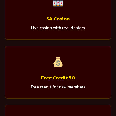
SA Casino
Live casino with real dealers
Free Credit 50
Free credit for new members