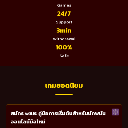
Games
24/7
Support
3min
Withdrawal
100%
Safe
เกมยอดนิยม
สมัคร w88: คู่มือการเริ่มต้นสำหรับนักพนัน
ออนไลน์มือใหม่