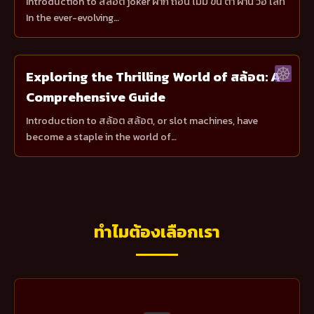
Introduction to สล็อต joker ฝาก ถอน ไม่มี ขั้น ต่ํา ผ่าน วอ เลท
In the ever-evolving…
Exploring the Thrilling World of สล้อต: A
Comprehensive Guide
Introduction to สล้อต สล้อต, or slot machines, have
become a staple in the world of…
ทำไมต้องเลือกเรา