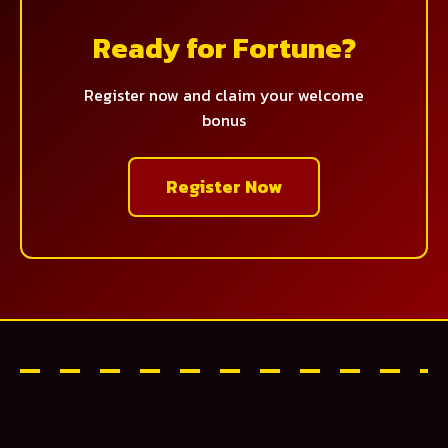
Ready for Fortune?
Register now and claim your welcome
bonus
Register Now