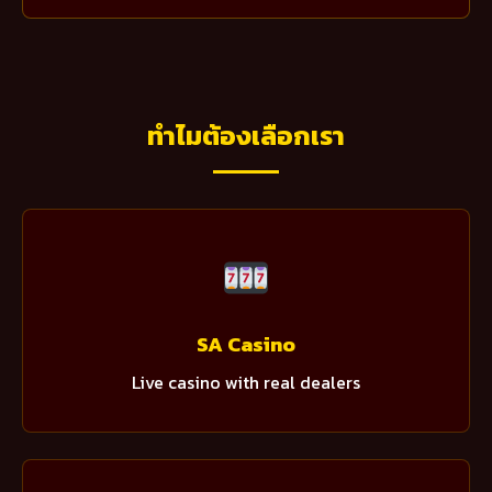
ทำไมต้องเลือกเรา
SA Casino
Live casino with real dealers