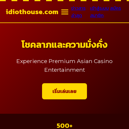
ข่าวสาร
เข้าสู่ระบบ
สมัคร
idiothouse.com
ล่าสุด
สมาชิก
โชคลาภและความมั่งคั่ง
Experience Premium Asian Casino
Entertainment
เริ่มเล่นเลย
500+