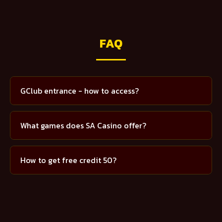
FAQ
GClub entrance - how to access?
Access via our main link 24/7 on all devices
including mobile and desktop.
What games does SA Casino offer?
SA Casino offers baccarat, roulette, hi-lo, and
various card games with live dealers.
How to get free credit 50?
Register as a new member and verify your
identity to receive 50 baht free credit instantly.