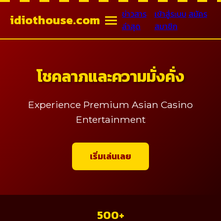
ข่าวสาร
เข้าสู่ระบบ
สมัคร
idiothouse.com
ล่าสุด
สมาชิก
โชคลาภและความมั่งคั่ง
Experience Premium Asian Casino
Entertainment
เริ่มเล่นเลย
500+