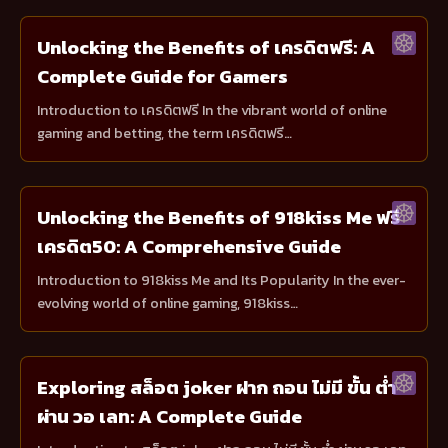
Unlocking the Benefits of เครดิตฟรี: A
Complete Guide for Gamers
Introduction to เครดิตฟรี In the vibrant world of online
gaming and betting, the term เครดิตฟรี…
Unlocking the Benefits of 918kiss Me ฟรี
เครดิต50: A Comprehensive Guide
Introduction to 918kiss Me and Its Popularity In the ever-
evolving world of online gaming, 918kiss…
Exploring สล็อต joker ฝาก ถอน ไม่มี ขั้น ต่ํา
ผ่าน วอ เลท: A Complete Guide