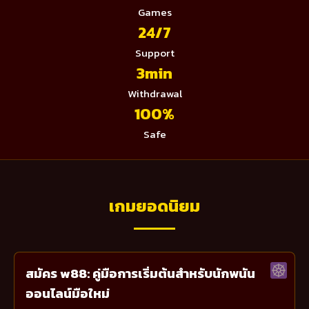
Games
24/7
Support
3min
Withdrawal
100%
Safe
เกมยอดนิยม
สมัคร w88: คู่มือการเริ่มต้นสำหรับนักพนัน
ออนไลน์มือใหม่