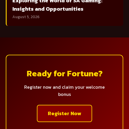
Exploring the World of SA Gaming:
Insights and Opportunities
August 5, 2026
Ready for Fortune?
Register now and claim your welcome
bonus
Register Now