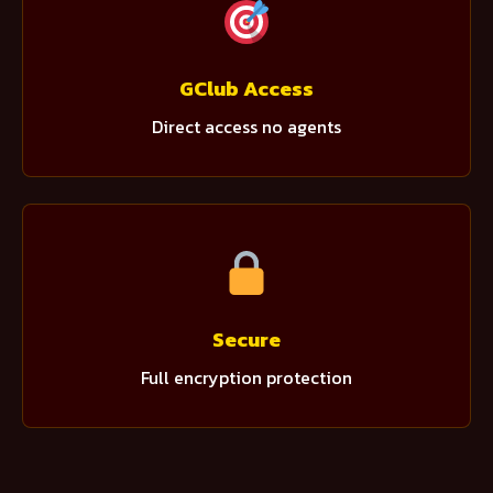
GClub Access
Direct access no agents
Secure
Full encryption protection