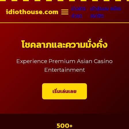
ข่าวสาร
เข้าสู่ระบบ
สมัคร
idiothouse.com
ล่าสุด
สมาชิก
โชคลาภและความมั่งคั่ง
Experience Premium Asian Casino
Entertainment
เริ่มเล่นเลย
500+