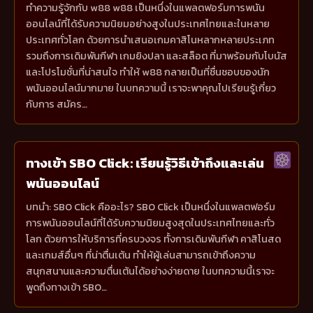
ทำความรู้จักกับ w88 w88 เป็นหนึ่งในแพลตฟอร์มการพนัน
ออนไลน์ที่ได้รับความนิยมอย่างสูงในประเทศไทยและในหลาย
ประเทศทั่วโลก ด้วยการนำเสนอเกมคาสิโนหลากหลายประเภท
รวมถึงการเดิมพันกีฬา เกมยิงปลา และสล็อต ที่มาพร้อมกับโบนัส
และโปรโมชั่นที่น่าสนใจ ทำให้ w88 กลายเป็นที่ชื่นชอบของนัก
พนันออนไลน์มากมาย ในบทความนี้ เราจะพาคุณไปเรียนรู้เกี่ยว
กับการ สมัคร…
ทางเข้า SBO Click: เรียนรู้วิธีเข้าถึงและเล่น
พนันออนไลน์
บทนำ: SBO Click คืออะไร? SBO Click เป็นหนึ่งในแพลตฟอร์ม
การพนันออนไลน์ที่ได้รับความนิยมสูงสุดในประเทศไทยและทั่ว
โลก ด้วยการให้บริการที่ครบวงจร ทั้งการเดิมพันกีฬา คาสิโนสด
และเกมส์อื่นๆ ที่น่าตื่นเต้น ทำให้ผู้เล่นสามารถเข้าถึงความ
สนุกสนานและความตื่นเต้นได้อย่างง่ายดาย ในบทความนี้เราจะ
พูดถึงทางเข้า SBO…