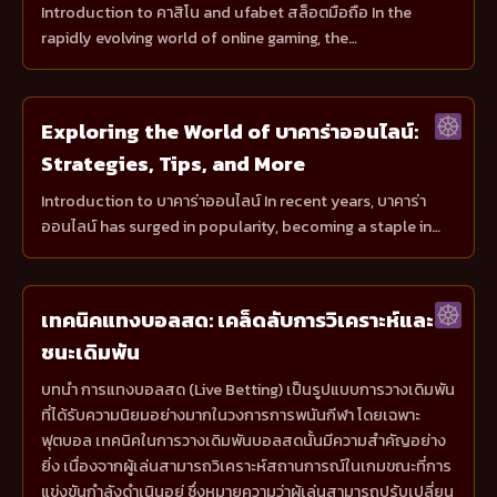
Introduction to คาสิโน and ufabet สล็อตมือถือ In the
rapidly evolving world of online gaming, the…
Exploring the World of บาคาร่าออนไลน์:
Strategies, Tips, and More
Introduction to บาคาร่าออนไลน์ In recent years, บาคาร่า
ออนไลน์ has surged in popularity, becoming a staple in…
เทคนิคแทงบอลสด: เคล็ดลับการวิเคราะห์และ
ชนะเดิมพัน
บทนำ การแทงบอลสด (Live Betting) เป็นรูปแบบการวางเดิมพัน
ที่ได้รับความนิยมอย่างมากในวงการการพนันกีฬา โดยเฉพาะ
ฟุตบอล เทคนิคในการวางเดิมพันบอลสดนั้นมีความสำคัญอย่าง
ยิ่ง เนื่องจากผู้เล่นสามารถวิเคราะห์สถานการณ์ในเกมขณะที่การ
แข่งขันกำลังดำเนินอยู่ ซึ่งหมายความว่าผู้เล่นสามารถปรับเปลี่ยน