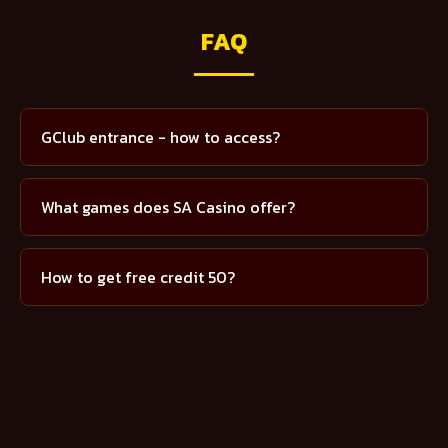
FAQ
GClub entrance - how to access?
Access via our main link 24/7 on all devices
including mobile and desktop.
What games does SA Casino offer?
SA Casino offers baccarat, roulette, hi-lo, and
various card games with live dealers.
How to get free credit 50?
Register as a new member and verify your
identity to receive 50 baht free credit instantly.