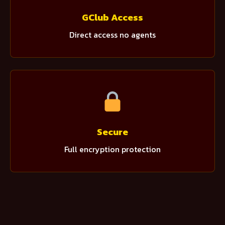
GClub Access
Direct access no agents
Secure
Full encryption protection