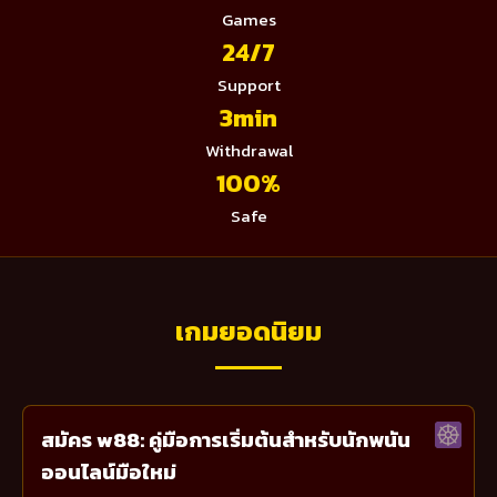
Games
24/7
Support
3min
Withdrawal
100%
Safe
เกมยอดนิยม
สมัคร w88: คู่มือการเริ่มต้นสำหรับนักพนัน
ออนไลน์มือใหม่