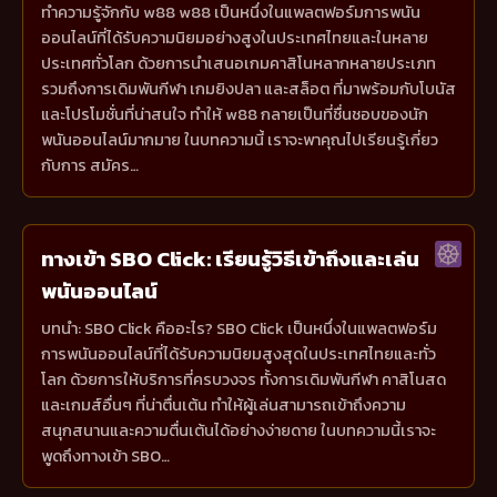
ทำความรู้จักกับ w88 w88 เป็นหนึ่งในแพลตฟอร์มการพนัน
ออนไลน์ที่ได้รับความนิยมอย่างสูงในประเทศไทยและในหลาย
ประเทศทั่วโลก ด้วยการนำเสนอเกมคาสิโนหลากหลายประเภท
รวมถึงการเดิมพันกีฬา เกมยิงปลา และสล็อต ที่มาพร้อมกับโบนัส
และโปรโมชั่นที่น่าสนใจ ทำให้ w88 กลายเป็นที่ชื่นชอบของนัก
พนันออนไลน์มากมาย ในบทความนี้ เราจะพาคุณไปเรียนรู้เกี่ยว
กับการ สมัคร…
ทางเข้า SBO Click: เรียนรู้วิธีเข้าถึงและเล่น
พนันออนไลน์
บทนำ: SBO Click คืออะไร? SBO Click เป็นหนึ่งในแพลตฟอร์ม
การพนันออนไลน์ที่ได้รับความนิยมสูงสุดในประเทศไทยและทั่ว
โลก ด้วยการให้บริการที่ครบวงจร ทั้งการเดิมพันกีฬา คาสิโนสด
และเกมส์อื่นๆ ที่น่าตื่นเต้น ทำให้ผู้เล่นสามารถเข้าถึงความ
สนุกสนานและความตื่นเต้นได้อย่างง่ายดาย ในบทความนี้เราจะ
พูดถึงทางเข้า SBO…