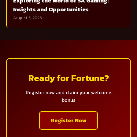
Exploring the World of SA Gaming:
Insights and Opportunities
August 5, 2026
Ready for Fortune?
Register now and claim your welcome
bonus
Register Now