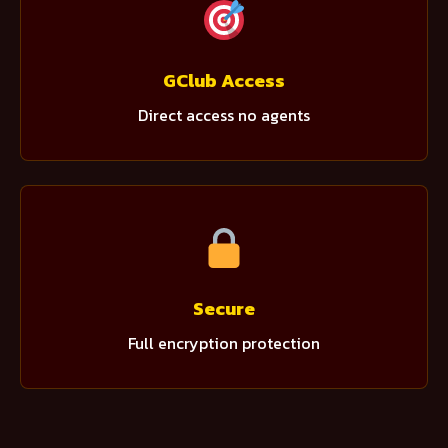
GClub Access
Direct access no agents
Secure
Full encryption protection