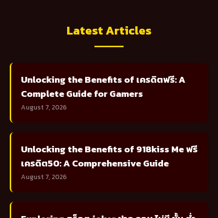
Latest Articles
Unlocking the Benefits of เครดิตฟรี: A
Complete Guide for Gamers
August 7, 2026
Unlocking the Benefits of 918kiss Me ฟรี
เครดิต50: A Comprehensive Guide
August 7, 2026