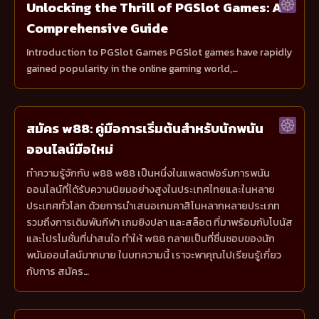
Unlocking the Thrill of PGSlot Games: A
Comprehensive Guide
Introduction to PGSlot Games PGSlot games have rapidly
gained popularity in the online gaming world,…
สมัคร w88: คู่มือการเริ่มต้นสำหรับนักพนัน
ออนไลน์มือใหม่
ทำความรู้จักกับ w88 w88 เป็นหนึ่งในแพลตฟอร์มการพนัน
ออนไลน์ที่ได้รับความนิยมอย่างสูงในประเทศไทยและในหลาย
ประเทศทั่วโลก ด้วยการนำเสนอเกมคาสิโนหลากหลายประเภท
รวมถึงการเดิมพันกีฬา เกมยิงปลา และสล็อต ที่มาพร้อมกับโบนัส
และโปรโมชั่นที่น่าสนใจ ทำให้ w88 กลายเป็นที่ชื่นชอบของนัก
พนันออนไลน์มากมาย ในบทความนี้ เราจะพาคุณไปเรียนรู้เกี่ยว
กับการ สมัคร…