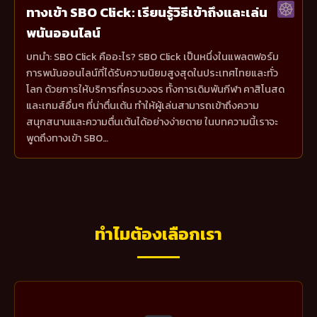
ทางเข้า SBO Click: เรียนรู้วิธีเข้าถึงและเล่น
พนันออนไลน์
บทนำ: SBO Click คืออะไร? SBO Click เป็นหนึ่งในแพลตฟอร์ม
การพนันออนไลน์ที่ได้รับความนิยมสูงสุดในประเทศไทยและทั่ว
โลก ด้วยการให้บริการที่ครบวงจร ทั้งการเดิมพันกีฬา คาสิโนสด
และเกมส์อื่นๆ ที่น่าตื่นเต้น ทำให้ผู้เล่นสามารถเข้าถึงความ
สนุกสนานและความตื่นเต้นได้อย่างง่ายดาย ในบทความนี้เราจะ
พูดถึงทางเข้า SBO…
ทำไมต้องเลือกเรา