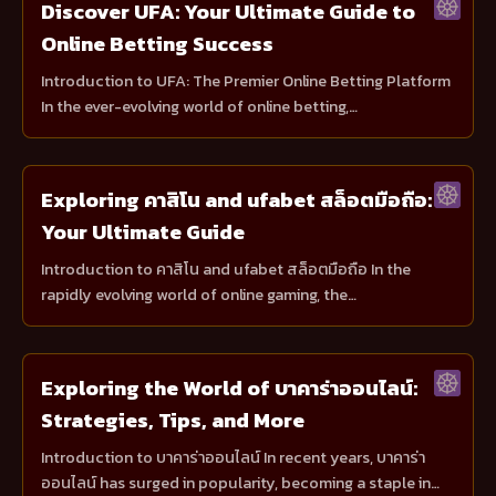
Discover UFA: Your Ultimate Guide to
Online Betting Success
Introduction to UFA: The Premier Online Betting Platform
In the ever-evolving world of online betting,…
Exploring คาสิโน and ufabet สล็อตมือถือ:
Your Ultimate Guide
Introduction to คาสิโน and ufabet สล็อตมือถือ In the
rapidly evolving world of online gaming, the…
Exploring the World of บาคาร่าออนไลน์:
Strategies, Tips, and More
Introduction to บาคาร่าออนไลน์ In recent years, บาคาร่า
ออนไลน์ has surged in popularity, becoming a staple in…