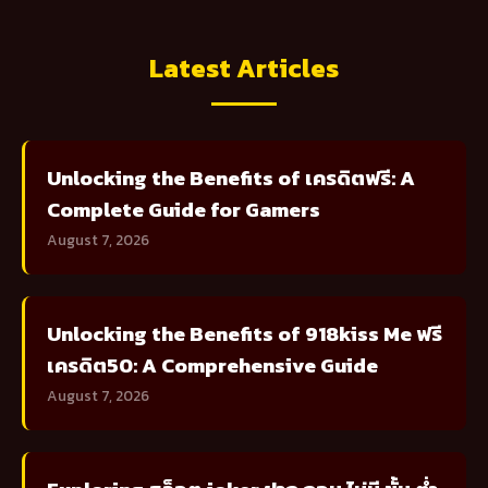
Latest Articles
Unlocking the Benefits of เครดิตฟรี: A
Complete Guide for Gamers
August 7, 2026
Unlocking the Benefits of 918kiss Me ฟรี
เครดิต50: A Comprehensive Guide
August 7, 2026