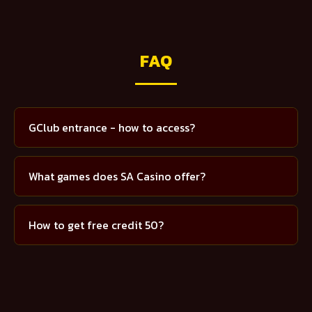
FAQ
GClub entrance - how to access?
Access via our main link 24/7 on all devices
including mobile and desktop.
What games does SA Casino offer?
SA Casino offers baccarat, roulette, hi-lo, and
various card games with live dealers.
How to get free credit 50?
Register as a new member and verify your
identity to receive 50 baht free credit instantly.