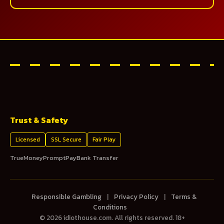
Trust & Safety
Licensed
SSL Secure
Fair Play
TrueMoney
PromptPay
Bank Transfer
Responsible Gambling
|
Privacy Policy
|
Terms &
Conditions
© 2026 idiothouse.com. All rights reserved. 18+