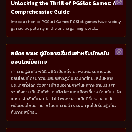
Unlocking the Thrill of PGSlot Games: A
Comprehensive Guide
Introduction to PGSlot Games PGSlot games have rapidly
gained popularity in the online gaming world,…
สมัคร w88: คู่มือการเริ่มต้นสำหรับนักพนัน
ออนไลน์มือใหม่
ทำความรู้จักกับ w88 w88 เป็นหนึ่งในแพลตฟอร์มการพนัน
ออนไลน์ที่ได้รับความนิยมอย่างสูงในประเทศไทยและในหลาย
ประเทศทั่วโลก ด้วยการนำเสนอเกมคาสิโนหลากหลายประเภท
รวมถึงการเดิมพันกีฬา เกมยิงปลา และสล็อต ที่มาพร้อมกับโบนัส
และโปรโมชั่นที่น่าสนใจ ทำให้ w88 กลายเป็นที่ชื่นชอบของนัก
พนันออนไลน์มากมาย ในบทความนี้ เราจะพาคุณไปเรียนรู้เกี่ยว
กับการ สมัคร…