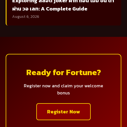
Exploring สล็อต joker ฝาก ถอน ไม่มี ขั้น ต่ํา
ผ่าน วอ เลท: A Complete Guide
August 6, 2026
Ready for Fortune?
Register now and claim your welcome
bonus
Register Now