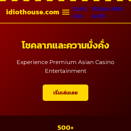
ข่าวสาร
เข้าสู่ระบบ
สมัคร
idiothouse.com
ล่าสุด
สมาชิก
โชคลาภและความมั่งคั่ง
Experience Premium Asian Casino
Entertainment
เริ่มเล่นเลย
500+