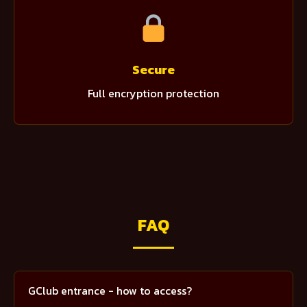
Secure
Full encryption protection
FAQ
GClub entrance - how to access?