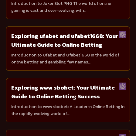
Introduction to Joker Slot PNG The world of online
gaming is vast and ever-evolving, with…
Exploring ufabet and ufabet1668: Your
Ultimate Guide to Online Betting
Introduction to Ufabet and Ufabet1668 In the world of
online betting and gambling, few names…
Exploring www sbobet: Your Ultimate
Guide to Online Betting Success
Introduction to www sbobet: A Leader in Online Betting In
the rapidly evolving world of…