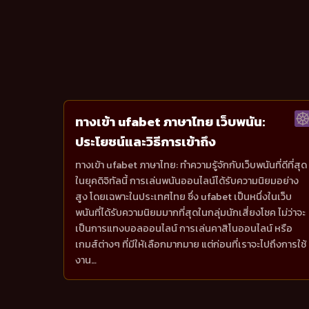
ทางเข้า ufabet ภาษาไทย เว็บพนัน:
ประโยชน์และวิธีการเข้าถึง
ทางเข้า ufabet ภาษาไทย: ทำความรู้จักกับเว็บพนันที่ดีที่สุด
ในยุคดิจิทัลนี้ การเล่นพนันออนไลน์ได้รับความนิยมอย่าง
สูง โดยเฉพาะในประเทศไทย ซึ่ง ufabet เป็นหนึ่งในเว็บ
พนันที่ได้รับความนิยมมากที่สุดในกลุ่มนักเสี่ยงโชค ไม่ว่าจะ
เป็นการแทงบอลออนไลน์ การเล่นคาสิโนออนไลน์ หรือ
เกมส์ต่างๆ ที่มีให้เลือกมากมาย แต่ก่อนที่เราจะไปถึงการใช้
งาน…