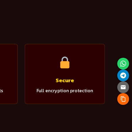
Secure
ts
Full encryption protection