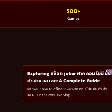
500+
Games
Exploring สล็อต joker ฝาก ถอน ไม่มี ขั้น
ต่ํา ผ่าน วอ เลท: A Complete Guide
Introduction to สล็อต joker ฝาก ถอน ไม่มี ขั้น ต่ํา ผ่าน
วอ เลท In the ever-evolving…