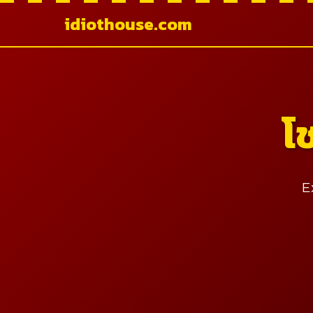
idiothouse.com
โ
E