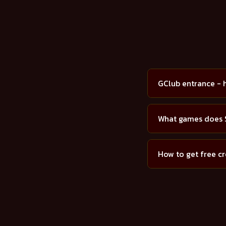
GClub entrance - 
Access via our mai
What games does S
SA Casino offers b
How to get free cr
Register as a new 