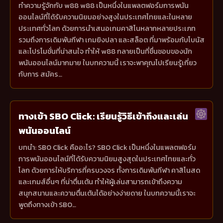
ทำความรู้จักกับ w88 w88 เป็นหนึ่งในแพลตฟอร์มการพนัน
ออนไลน์ที่ได้รับความนิยมอย่างสูงในประเทศไทยและในหลาย
ประเทศทั่วโลก ด้วยการนำเสนอเกมคาสิโนหลากหลายประเภท
รวมถึงการเดิมพันกีฬา เกมยิงปลา และสล็อต ที่มาพร้อมกับโบนัส
และโปรโมชั่นที่น่าสนใจ ทำให้ w88 กลายเป็นที่ชื่นชอบของนัก
พนันออนไลน์มากมาย ในบทความนี้ เราจะพาคุณไปเรียนรู้เกี่ยว
กับการ สมัคร…
ทางเข้า SBO Click: เรียนรู้วิธีเข้าถึงและเล่น
พนันออนไลน์
บทนำ: SBO Click คืออะไร? SBO Click เป็นหนึ่งในแพลตฟอร์ม
การพนันออนไลน์ที่ได้รับความนิยมสูงสุดในประเทศไทยและทั่ว
โลก ด้วยการให้บริการที่ครบวงจร ทั้งการเดิมพันกีฬา คาสิโนสด
และเกมส์อื่นๆ ที่น่าตื่นเต้น ทำให้ผู้เล่นสามารถเข้าถึงความ
สนุกสนานและความตื่นเต้นได้อย่างง่ายดาย ในบทความนี้เราจะ
พูดถึงทางเข้า SBO…