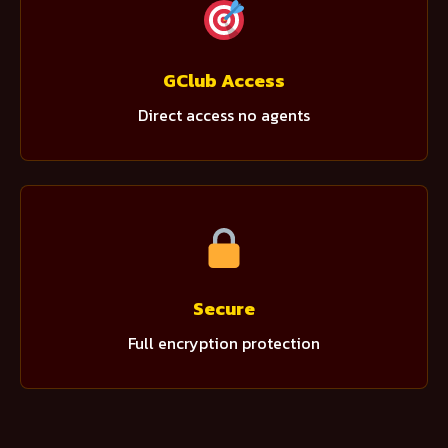
GClub Access
Direct access no agents
Secure
Full encryption protection