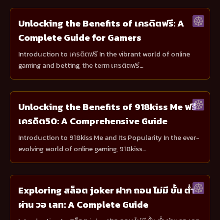
Unlocking the Benefits of เครดิตฟรี: A
Complete Guide for Gamers
Introduction to เครดิตฟรี In the vibrant world of online
gaming and betting, the term เครดิตฟรี…
Unlocking the Benefits of 918kiss Me ฟรี
เครดิต50: A Comprehensive Guide
Introduction to 918kiss Me and Its Popularity In the ever-
evolving world of online gaming, 918kiss…
Exploring สล็อต joker ฝาก ถอน ไม่มี ขั้น ต่ํา
ผ่าน วอ เลท: A Complete Guide