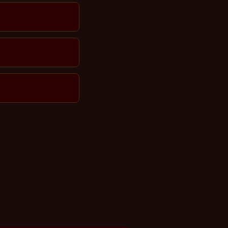
ers.
t instantly.