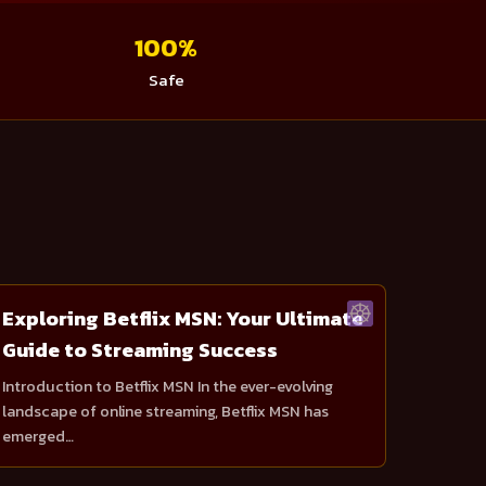
100%
Safe
Exploring Betflix MSN: Your Ultimate
Guide to Streaming Success
Introduction to Betflix MSN In the ever-evolving
landscape of online streaming, Betflix MSN has
emerged…