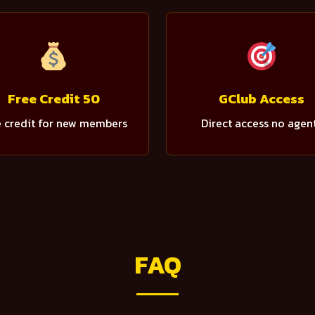
Free Credit 50
GClub Access
e credit for new members
Direct access no agen
FAQ