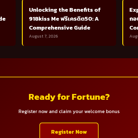
Unlocking the Benefits of
Ex
de
918kiss Me ฟรีเครดิต50: A
ถอน
Comprehensive Guide
Co
August 7, 2026
Augu
Ready for Fortune?
Register now and claim your welcome bonus
Register Now