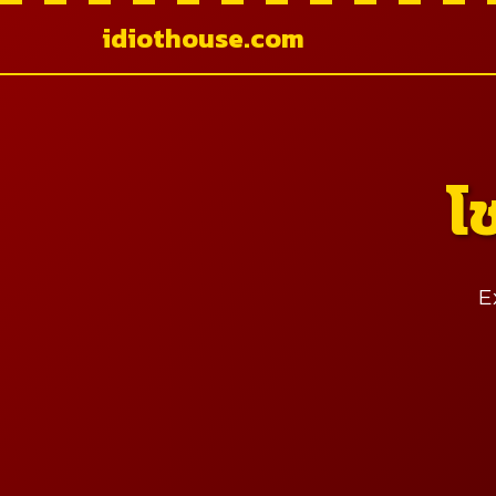
idiothouse.com
โ
E