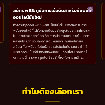
สมัคร w88: คู่มือการเริ่มต้นสำหรับนักพนัน
ออนไลน์มือใหม่
ทำความรู้จักกับ w88 w88 เป็นหนึ่งในแพลตฟอร์มการ
พนันออนไลน์ที่ได้รับความนิยมอย่างสูงในประเทศไทยและ
ในหลายประเทศทั่วโลก ด้วยการนำเสนอเกมคาสิโนหลาก
หลายประเภท รวมถึงการเดิมพันกีฬา เกมยิงปลา และ
สล็อต ที่มาพร้อมกับโบนัสและโปรโมชั่นที่น่าสนใจ ทำให้
w88 กลายเป็นที่ชื่นชอบของนักพนันออนไลน์มากมาย ใน
บทความนี้ เราจะพาคุณไปเรียนรู้เกี่ยวกับการ สมัคร…
ทำไมต้องเลือกเรา