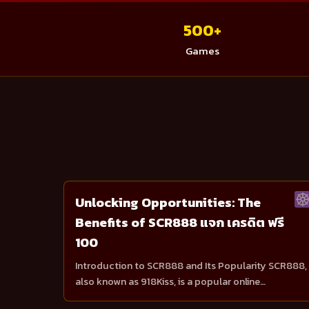
500+
Games
Unlocking Opportunities: The
Benefits of SCR888 แจก เครดิต ฟรี
100
Introduction to SCR888 and Its Popularity SCR888,
also known as 918Kiss, is a popular online…