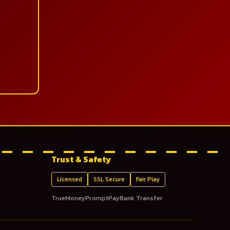
Trust & Safety
Licensed
SSL Secure
Fair Play
TrueMoney
PromptPay
Bank Transfer