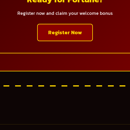
Register now and claim your welcome bonus
Register Now