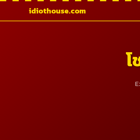
idiothouse.com
โ
E