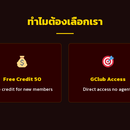
ทำไมต้องเลือกเรา
Free Credit 50
GClub Access
e credit for new members
Direct access no agen