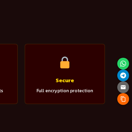
Secure
ts
Full encryption protection