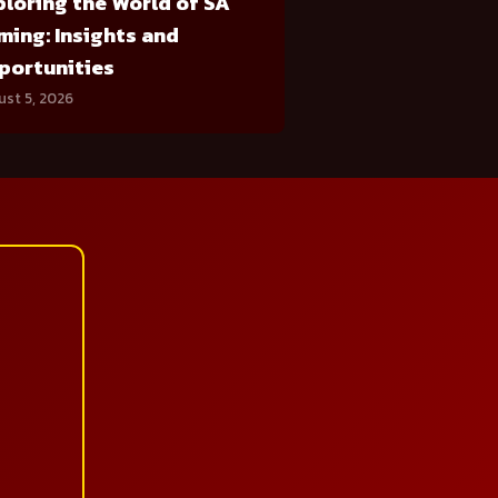
ploring the World of SA
ming: Insights and
portunities
st 5, 2026