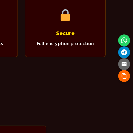
Secure
ts
Full encryption protection