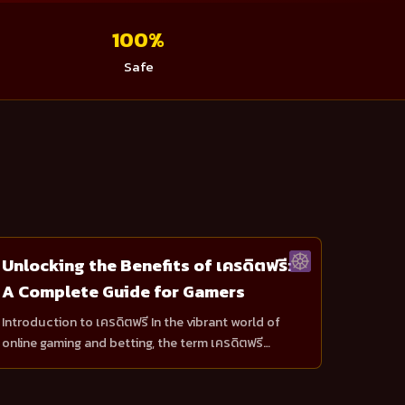
100%
Safe
Unlocking the Benefits of เครดิตฟรี:
A Complete Guide for Gamers
Introduction to เครดิตฟรี In the vibrant world of
online gaming and betting, the term เครดิตฟรี…