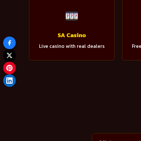
SA Casino
Live casino with real dealers
Fre