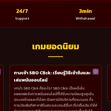
24/7
3min
Support
Withdrawal
เกมยอดนิยม
ทางเข้า SBO Click: เรียนรู้วิธีเข้าถึงและ
เล่นพนันออนไลน์
บทนำ: SBO Click คืออะไร? SBO Click เป็นหนึ่งใน
แพลตฟอร์มการพนันออนไลน์ที่ได้รับความนิยมสูงสุดใน
ประเทศไทยและทั่วโลก ด้วยการให้บริการที่ครบวงจร ทั้ง
การเดิมพันกีฬา คาสิโนสด และเกมส์อื่นๆ ที่น่าตื่นเต้น ทำให้