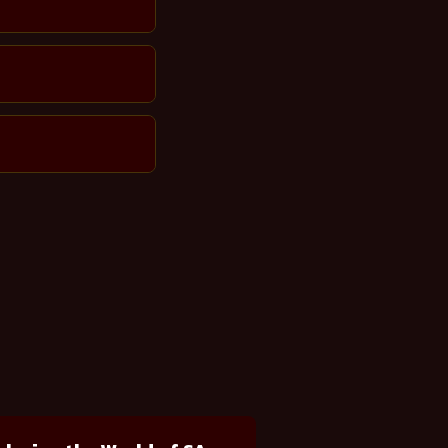
ers.
t instantly.