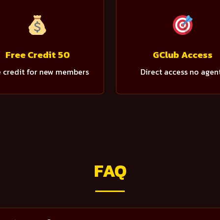
Free Credit 50
GClub Access
e credit for new members
Direct access no agen
FAQ