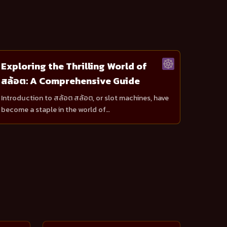
Exploring the Thrilling World of
สล้อต: A Comprehensive Guide
Introduction to สล้อต สล้อต, or slot machines, have
become a staple in the world of…