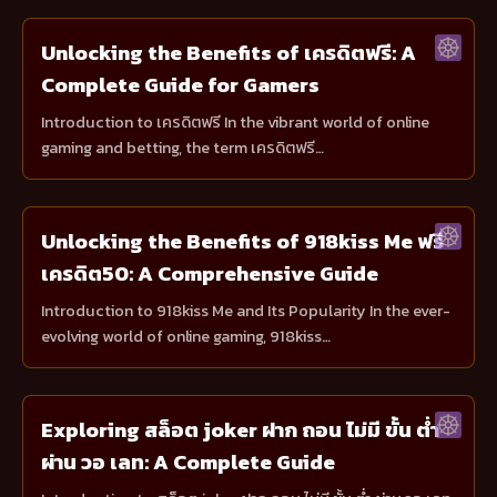
Unlocking the Benefits of เครดิตฟรี: A
Complete Guide for Gamers
Introduction to เครดิตฟรี In the vibrant world of online
gaming and betting, the term เครดิตฟรี…
Unlocking the Benefits of 918kiss Me ฟรี
เครดิต50: A Comprehensive Guide
Introduction to 918kiss Me and Its Popularity In the ever-
evolving world of online gaming, 918kiss…
Exploring สล็อต joker ฝาก ถอน ไม่มี ขั้น ต่ํา
ผ่าน วอ เลท: A Complete Guide