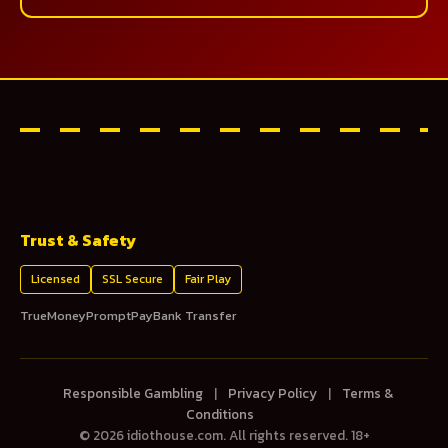
Trust & Safety
Licensed
SSL Secure
Fair Play
TrueMoney
PromptPay
Bank Transfer
Responsible Gambling
|
Privacy Policy
|
Terms &
Conditions
© 2026 idiothouse.com. All rights reserved. 18+