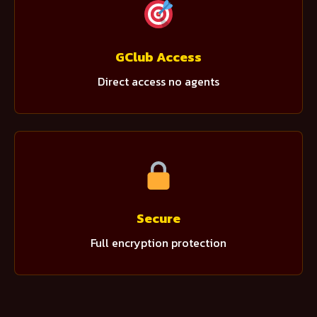
GClub Access
Direct access no agents
Secure
Full encryption protection