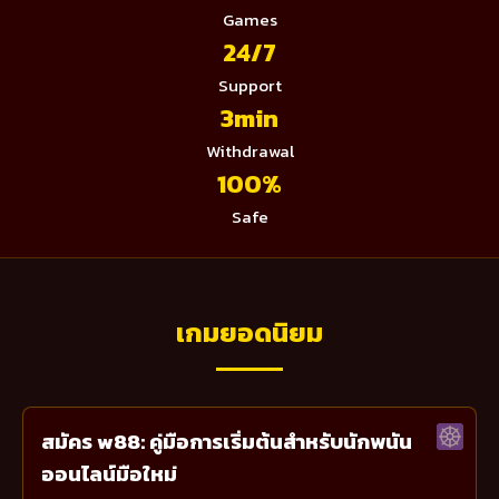
Games
24/7
Support
3min
Withdrawal
100%
Safe
เกมยอดนิยม
สมัคร w88: คู่มือการเริ่มต้นสำหรับนักพนัน
ออนไลน์มือใหม่