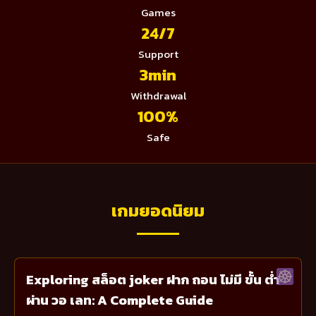
Games
24/7
Support
3min
Withdrawal
100%
Safe
เกมยอดนิยม
Exploring สล็อต joker ฝาก ถอน ไม่มี ขั้น ต่ํา
ผ่าน วอ เลท: A Complete Guide