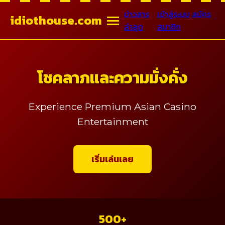
ข่าวสาร
เข้าสู่ระบบ
สมัคร
idiothouse.com
ล่าสุด
สมาชิก
โชคลาภและความมั่งคั่ง
Experience Premium Asian Casino
Entertainment
เริ่มเล่นเลย
500+