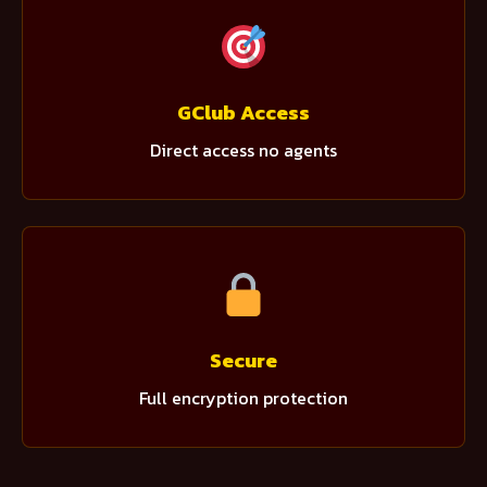
GClub Access
Direct access no agents
Secure
Full encryption protection