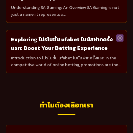
Understanding SA Gaming: An Overview SA Gaming is not
just a name; it represents a…
Exploring โปรโมชั่น ufabet โบนัสฝากครั้ง
แรก: Boost Your Betting Experience
Introduction to โปรโมชั่น ufabet โบนัสฝากครั้งแรก In the
competitive world of online betting, promotions are the…
ทำไมต้องเลือกเรา