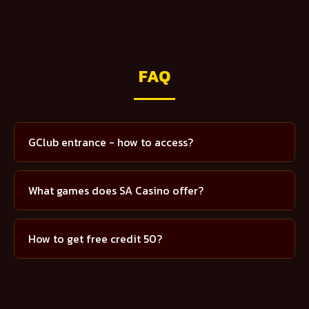
FAQ
GClub entrance - how to access?
Access via our main link 24/7 on all devices
including mobile and desktop.
What games does SA Casino offer?
SA Casino offers baccarat, roulette, hi-lo, and
various card games with live dealers.
How to get free credit 50?
Register as a new member and verify your
identity to receive 50 baht free credit instantly.