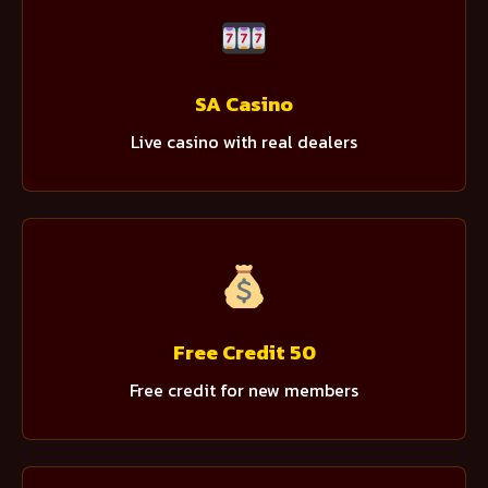
SA Casino
Live casino with real dealers
Free Credit 50
Free credit for new members