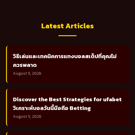
Latest Articles
วิธีเล่นและเทคนิคการแทงบอลสเต็ปที่คุณไม่
ควรพลาด
August 5, 2026
Discover the Best Strategies for ufabet
วิเคราะห์บอลวันนี้มือถือ Betting
August 5, 2026