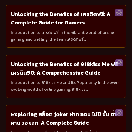
Unlocking the Benefits of เครดิตฟรี: A
Complete Guide for Gamers
Introduction to เครดิตฟรี In the vibrant world of online
gaming and betting, the term เครดิตฟรี…
Unlocking the Benefits of 918kiss Me ฟรี
เครดิต50: A Comprehensive Guide
Introduction to 918kiss Me and Its Popularity In the ever-
evolving world of online gaming, 918kiss…
Exploring สล็อต joker ฝาก ถอน ไม่มี ขั้น ต่ํา
ผ่าน วอ เลท: A Complete Guide