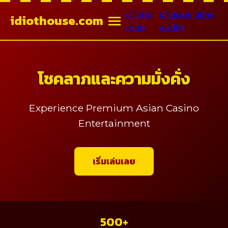
ข่าวสาร
เข้าสู่ระบบ
สมัคร
idiothouse.com
ล่าสุด
สมาชิก
โชคลาภและความมั่งคั่ง
Experience Premium Asian Casino
Entertainment
เริ่มเล่นเลย
500+