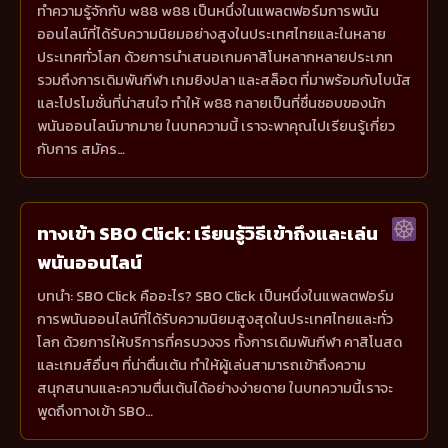
ทำความรู้จักกับ w88 w88 เป็นหนึ่งในแพลตฟอร์มการพนัน
ออนไลน์ที่ได้รับความนิยมอย่างสูงในประเทศไทยและในหลาย
ประเทศทั่วโลก ด้วยการนำเสนอเกมคาสิโนหลากหลายประเภท
รวมถึงการเดิมพันกีฬา เกมยิงปลา และสล็อต ที่มาพร้อมกับโบนัส
และโปรโมชั่นที่น่าสนใจ ทำให้ w88 กลายเป็นที่ชื่นชอบของนัก
พนันออนไลน์มากมาย ในบทความนี้ เราจะพาคุณไปเรียนรู้เกี่ยว
กับการ สมัคร…
ทางเข้า SBO Click: เรียนรู้วิธีเข้าถึงและเล่น
พนันออนไลน์
บทนำ: SBO Click คืออะไร? SBO Click เป็นหนึ่งในแพลตฟอร์ม
การพนันออนไลน์ที่ได้รับความนิยมสูงสุดในประเทศไทยและทั่ว
โลก ด้วยการให้บริการที่ครบวงจร ทั้งการเดิมพันกีฬา คาสิโนสด
และเกมส์อื่นๆ ที่น่าตื่นเต้น ทำให้ผู้เล่นสามารถเข้าถึงความ
สนุกสนานและความตื่นเต้นได้อย่างง่ายดาย ในบทความนี้เราจะ
พูดถึงทางเข้า SBO…