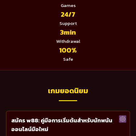
Games
24/7
Support
3min
Withdrawal
100%
Safe
เกมยอดนิยม
สมัคร w88: คู่มือการเริ่มต้นสำหรับนักพนัน
ออนไลน์มือใหม่