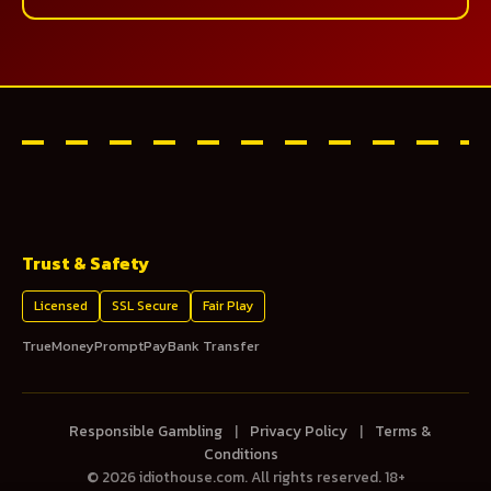
Trust & Safety
Licensed
SSL Secure
Fair Play
TrueMoney
PromptPay
Bank Transfer
Responsible Gambling
|
Privacy Policy
|
Terms &
Conditions
© 2026 idiothouse.com. All rights reserved. 18+