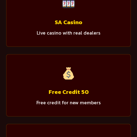
SA Casino
Live casino with real dealers
Free Credit 50
Free credit for new members