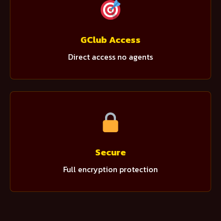
GClub Access
Direct access no agents
Secure
Full encryption protection