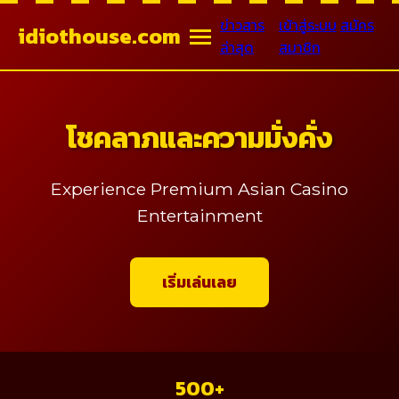
ข่าวสาร
เข้าสู่ระบบ
สมัคร
idiothouse.com
ล่าสุด
สมาชิก
โชคลาภและความมั่งคั่ง
Experience Premium Asian Casino
Entertainment
เริ่มเล่นเลย
500+