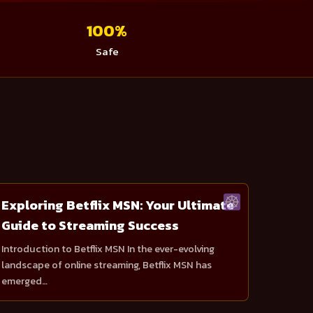
100%
Safe
Exploring Betflix MSN: Your Ultimate
Guide to Streaming Success
Introduction to Betflix MSN In the ever-evolving
landscape of online streaming, Betflix MSN has
emerged…