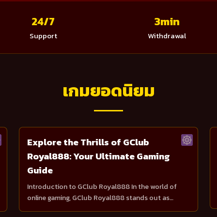
24/7
3min
Support
Withdrawal
เกมยอดนิยม
Explore the Thrills of GClub
Royal888: Your Ultimate Gaming
Guide
Introduction to GClub Royal888 In the world of
online gaming, GClub Royal888 stands out as…