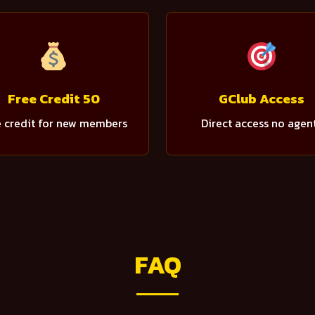
Free Credit 50
GClub Access
e credit for new members
Direct access no agen
FAQ