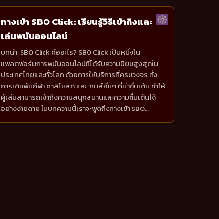
ทางเข้า SBO Click: เรียนรู้วิธีเข้าถึงและ
เล่นพนันออนไลน์
บทนำ: SBO Click คืออะไร? SBO Click เป็นหนึ่งใน
แพลตฟอร์มการพนันออนไลน์ที่ได้รับความนิยมสูงสุดใน
ประเทศไทยและทั่วโลก ด้วยการให้บริการที่ครบวงจร ทั้ง
การเดิมพันกีฬา คาสิโนสด และเกมส์อื่นๆ ที่น่าตื่นเต้น ทำให้
ผู้เล่นสามารถเข้าถึงความสนุกสนานและความตื่นเต้นได้
อย่างง่ายดาย ในบทความนี้เราจะพูดถึงทางเข้า SBO…