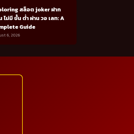
ploring สล็อต joker ฝาก
 ไม่มี ขั้น ต่ํา ผ่าน วอ เลท: A
mplete Guide
st 6, 2026