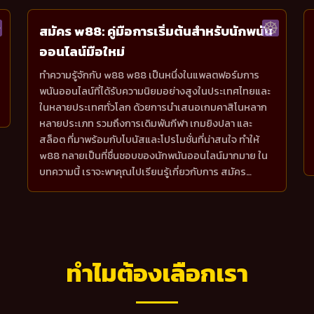
สมัคร w88: คู่มือการเริ่มต้นสำหรับนักพนัน
ออนไลน์มือใหม่
ทำความรู้จักกับ w88 w88 เป็นหนึ่งในแพลตฟอร์มการ
พนันออนไลน์ที่ได้รับความนิยมอย่างสูงในประเทศไทยและ
ในหลายประเทศทั่วโลก ด้วยการนำเสนอเกมคาสิโนหลาก
หลายประเภท รวมถึงการเดิมพันกีฬา เกมยิงปลา และ
สล็อต ที่มาพร้อมกับโบนัสและโปรโมชั่นที่น่าสนใจ ทำให้
w88 กลายเป็นที่ชื่นชอบของนักพนันออนไลน์มากมาย ใน
บทความนี้ เราจะพาคุณไปเรียนรู้เกี่ยวกับการ สมัคร…
ทำไมต้องเลือกเรา