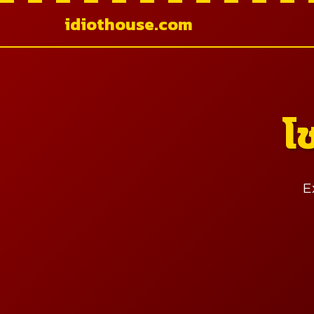
idiothouse.com
โ
E