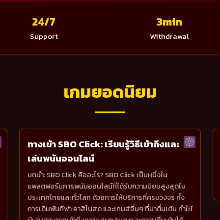
24/7
3min
Support
Withdrawal
เกมยอดนิยม
ทางเข้า SBO Click: เรียนรู้วิธีเข้าถึงและ
เล่นพนันออนไลน์
บทนำ: SBO Click คืออะไร? SBO Click เป็นหนึ่งใน
แพลตฟอร์มการพนันออนไลน์ที่ได้รับความนิยมสูงสุดใน
ประเทศไทยและทั่วโลก ด้วยการให้บริการที่ครบวงจร ทั้ง
การเดิมพันกีฬา คาสิโนสด และเกมส์อื่นๆ ที่น่าตื่นเต้น ทำให้