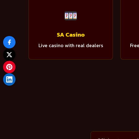
SA Casino
Live casino with real dealers
Fre