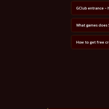
GClub entrance - 
Access via our mai
What games does S
SA Casino offers b
How to get free cr
Register as a new 