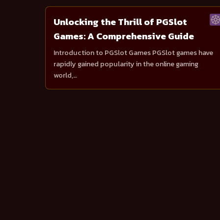
Unlocking the Thrill of PGSlot
Games: A Comprehensive Guide
Introduction to PGSlot Games PGSlot games have
rapidly gained popularity in the online gaming
world,…