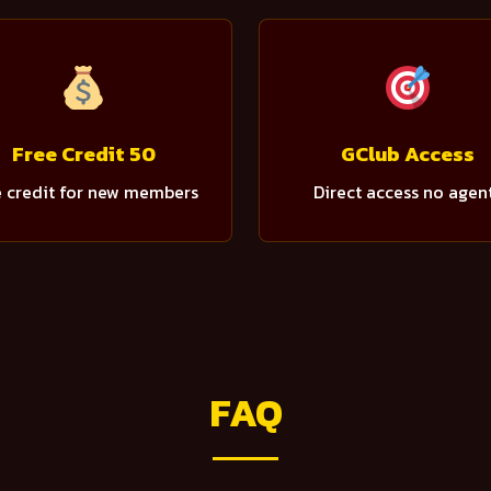
Free Credit 50
GClub Access
e credit for new members
Direct access no agen
FAQ