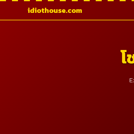
idiothouse.com
โ
E