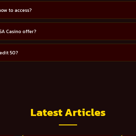
how to access?
n link 24/7 on all devices including mobile and desktop.
A Casino offer?
accarat, roulette, hi-lo, and various card games with live deal
edit 50?
member and verify your identity to receive 50 baht free credi
Latest Articles