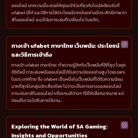
ออนไลน์ บทความนี้จะช่วยให้คุณเข้าใจเกี่ยวกับโบนัสต้อนรับที่
ufabet มีให้ และวิธีการใช้ประโยชน์จากมันอย่างมีประสิทธิภาพ คา
สิโนออนไลน์: แนวโน้มการเล่นที่เปลี่ยนไป ในอดีต…
ทางเข้า ufabet ภาษาไทย เว็บพนัน: ประโยชน์
และวิธีการเข้าถึง
ทางเข้า ufabet ภาษาไทย: ทำความรู้จักกับเว็บพนันที่ดีที่สุด ในยุค
ดิจิทัลนี้ การเล่นพนันออนไลน์ได้รับความนิยมอย่างสูง โดยเฉพาะ
ในประเทศไทย ซึ่ง ufabet เป็นหนึ่งในเว็บพนันที่ได้รับความนิยม
มากที่สุดในกลุ่มนักเสี่ยงโชค ไม่ว่าจะเป็นการแทงบอลออนไลน์
การเล่นคาสิโนออนไลน์ หรือเกมส์ต่างๆ ที่มีให้เลือกมากมาย แต่
ก่อนที่เราจะไปถึงการใช้งาน…
Exploring the World of SA Gaming:
Insights and Opportunities