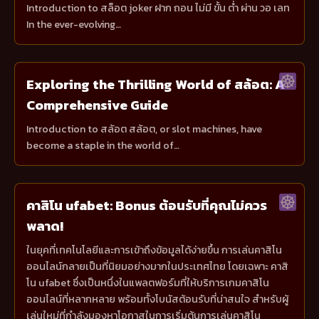
Introduction to สล็อต joker ฝาก ถอน ไม่มี ขั้น ต่ํา ผ่าน วอ เลท
In the ever-evolving…
Exploring the Thrilling World of สล้อต: A
Comprehensive Guide
Introduction to สล้อต สล้อต, or slot machines, have
become a staple in the world of…
คาสิโน ufabet: Bonus ต้อนรับที่คุณไม่ควร
พลาด!
ในยุคที่เทคโนโลยีและการเข้าถึงข้อมูลได้ง่ายขึ้น การเล่นคาสิโน
ออนไลน์กลายเป็นที่นิยมอย่างมากในประเทศไทย โดยเฉพาะ คาสิ
โน ufabet ซึ่งเป็นหนึ่งในแพลตฟอร์มที่ให้บริการเกมคาสิโน
ออนไลน์ที่หลากหลาย พร้อมทั้งโบนัสต้อนรับที่น่าสนใจ สำหรับผู้
เล่นใหม่ที่กำลังมองหาโอกาสในการเริ่มต้นการเล่นคาสิโน