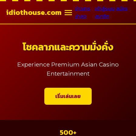
ข่าวสาร
เข้าสู่ระบบ
สมัคร
idiothouse.com
ล่าสุด
สมาชิก
โชคลาภและความมั่งคั่ง
Experience Premium Asian Casino
Entertainment
เริ่มเล่นเลย
500+