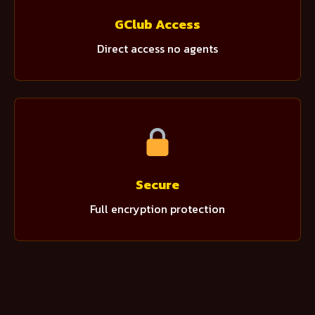
GClub Access
Direct access no agents
Secure
Full encryption protection