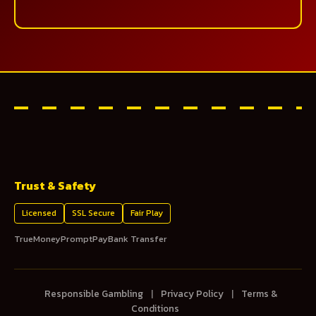
Trust & Safety
Licensed
SSL Secure
Fair Play
TrueMoney
PromptPay
Bank Transfer
Responsible Gambling
|
Privacy Policy
|
Terms &
Conditions