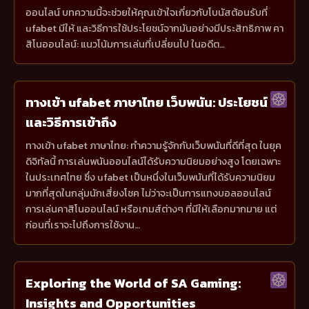
ออนไลน์ บทความนี้จะช่วยให้คุณเข้าใจเกี่ยวกับโบนัสต้อนรับที่
ufabet มีให้ และวิธีการใช้ประโยชน์จากมันอย่างมีประสิทธิภาพ คา
สิโนออนไลน์: แนวโน้มการเล่นที่เปลี่ยนไป ในอดีต…
ทางเข้า ufabet ภาษาไทย เว็บพนัน: ประโยชน์
และวิธีการเข้าถึง
ทางเข้า ufabet ภาษาไทย: ทำความรู้จักกับเว็บพนันที่ดีที่สุด ในยุค
ดิจิทัลนี้ การเล่นพนันออนไลน์ได้รับความนิยมอย่างสูง โดยเฉพาะ
ในประเทศไทย ซึ่ง ufabet เป็นหนึ่งในเว็บพนันที่ได้รับความนิยม
มากที่สุดในกลุ่มนักเสี่ยงโชค ไม่ว่าจะเป็นการแทงบอลออนไลน์
การเล่นคาสิโนออนไลน์ หรือเกมส์ต่างๆ ที่มีให้เลือกมากมาย แต่
ก่อนที่เราจะไปถึงการใช้งาน…
Exploring the World of SA Gaming:
Insights and Opportunities