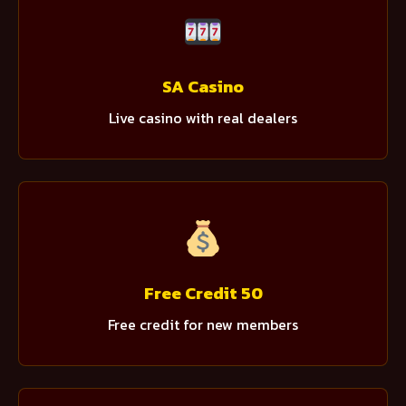
SA Casino
Live casino with real dealers
Free Credit 50
Free credit for new members