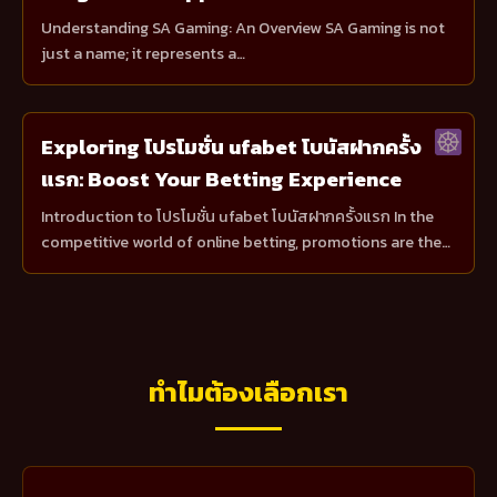
Understanding SA Gaming: An Overview SA Gaming is not
just a name; it represents a…
Exploring โปรโมชั่น ufabet โบนัสฝากครั้ง
แรก: Boost Your Betting Experience
Introduction to โปรโมชั่น ufabet โบนัสฝากครั้งแรก In the
competitive world of online betting, promotions are the…
ทำไมต้องเลือกเรา