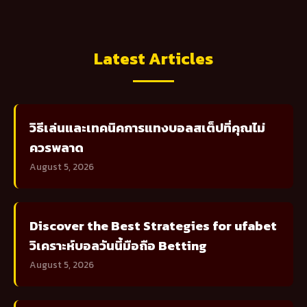
Latest Articles
วิธีเล่นและเทคนิคการแทงบอลสเต็ปที่คุณไม่
ควรพลาด
August 5, 2026
Discover the Best Strategies for ufabet
วิเคราะห์บอลวันนี้มือถือ Betting
August 5, 2026