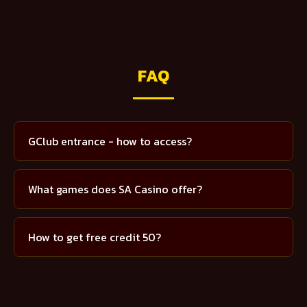
FAQ
GClub entrance - how to access?
Access via our main link 24/7 on all devices
including mobile and desktop.
What games does SA Casino offer?
SA Casino offers baccarat, roulette, hi-lo, and
various card games with live dealers.
How to get free credit 50?
Register as a new member and verify your
identity to receive 50 baht free credit instantly.