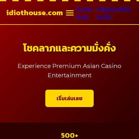
ข่าวสาร
เข้าสู่ระบบ
สมัคร
idiothouse.com
ล่าสุด
สมาชิก
โชคลาภและความมั่งคั่ง
Experience Premium Asian Casino
Entertainment
เริ่มเล่นเลย
500+