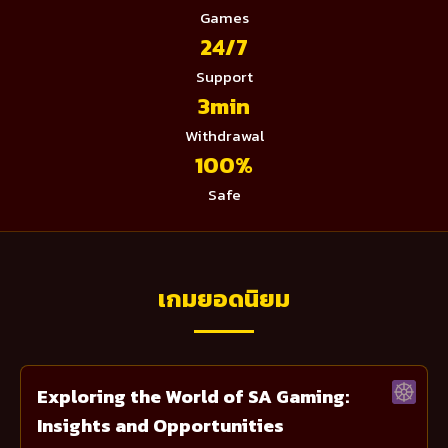
Games
24/7
Support
3min
Withdrawal
100%
Safe
เกมยอดนิยม
Exploring the World of SA Gaming:
Insights and Opportunities