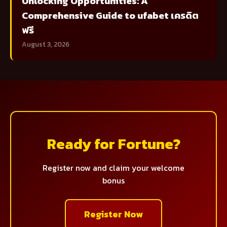
Unlocking Opportunities: A
Comprehensive Guide to ufabet เครดิต
ฟรี
August 3, 2026
Ready for Fortune?
Register now and claim your welcome
bonus
Register Now