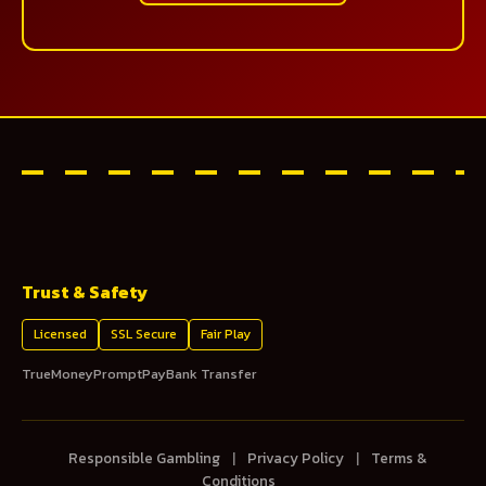
Trust & Safety
Licensed
SSL Secure
Fair Play
TrueMoney
PromptPay
Bank Transfer
Responsible Gambling
|
Privacy Policy
|
Terms &
Conditions