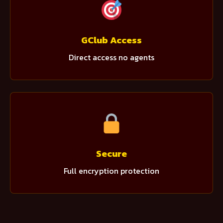
GClub Access
Direct access no agents
Secure
Full encryption protection