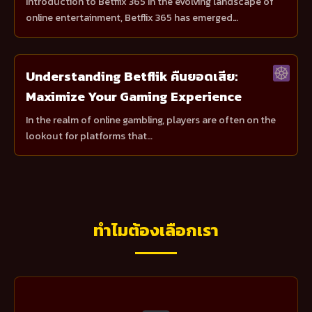
Introduction to Betflix 365 In the evolving landscape of
online entertainment, Betflix 365 has emerged…
Understanding Betflik คืนยอดเสีย:
Maximize Your Gaming Experience
In the realm of online gambling, players are often on the
lookout for platforms that…
ทำไมต้องเลือกเรา