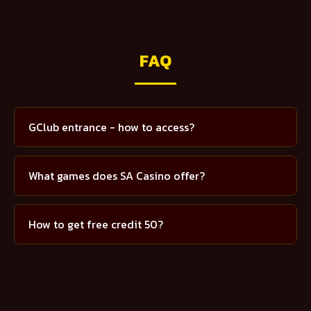
FAQ
GClub entrance - how to access?
Access via our main link 24/7 on all devices
including mobile and desktop.
What games does SA Casino offer?
SA Casino offers baccarat, roulette, hi-lo, and
various card games with live dealers.
How to get free credit 50?
Register as a new member and verify your
identity to receive 50 baht free credit instantly.