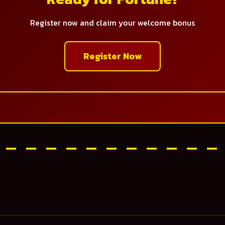
Register now and claim your welcome bonus
Register Now