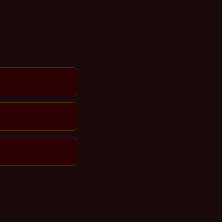
ers.
t instantly.