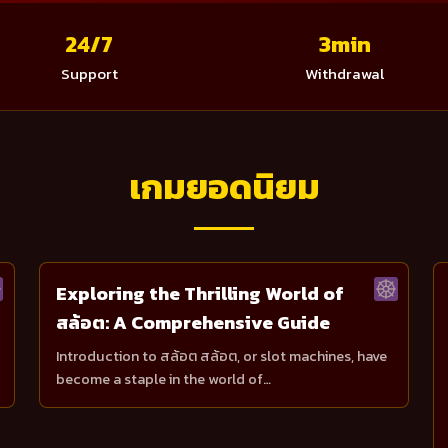
24/7
3min
Support
Withdrawal
เกมยอดนิยม
Exploring the Thrilling World of
สล้อต: A Comprehensive Guide
Introduction to สล้อต สล้อต, or slot machines, have
become a staple in the world of…