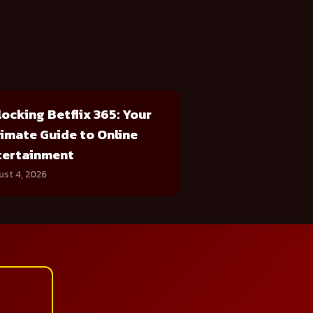
ocking Betflix 365: Your
timate Guide to Online
tertainment
st 4, 2026