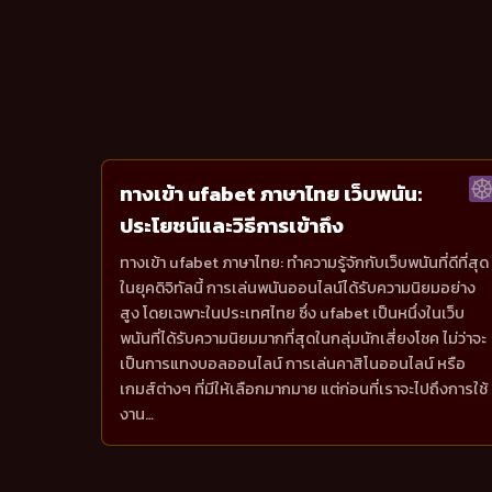
ทางเข้า ufabet ภาษาไทย เว็บพนัน:
ประโยชน์และวิธีการเข้าถึง
ทางเข้า ufabet ภาษาไทย: ทำความรู้จักกับเว็บพนันที่ดีที่สุด
ในยุคดิจิทัลนี้ การเล่นพนันออนไลน์ได้รับความนิยมอย่าง
สูง โดยเฉพาะในประเทศไทย ซึ่ง ufabet เป็นหนึ่งในเว็บ
พนันที่ได้รับความนิยมมากที่สุดในกลุ่มนักเสี่ยงโชค ไม่ว่าจะ
เป็นการแทงบอลออนไลน์ การเล่นคาสิโนออนไลน์ หรือ
เกมส์ต่างๆ ที่มีให้เลือกมากมาย แต่ก่อนที่เราจะไปถึงการใช้
งาน…