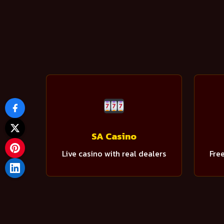
SA Casino
Live casino with real dealers
Fre