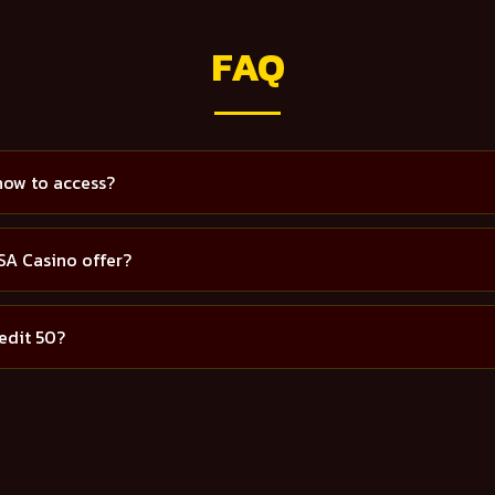
FAQ
how to access?
n link 24/7 on all devices including mobile and desktop.
A Casino offer?
accarat, roulette, hi-lo, and various card games with live deal
edit 50?
member and verify your identity to receive 50 baht free credi