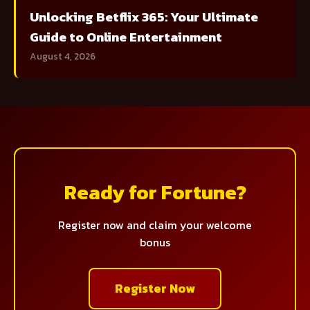
Unlocking Betflix 365: Your Ultimate
Guide to Online Entertainment
August 4, 2026
Ready for Fortune?
Register now and claim your welcome
bonus
Register Now