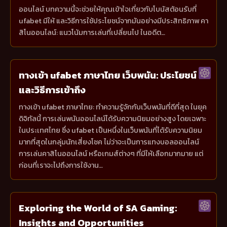
ออนไลน์ บทความนี้จะช่วยให้คุณเข้าใจเกี่ยวกับโบนัสต้อนรับที่
ufabet มีให้ และวิธีการใช้ประโยชน์จากมันอย่างมีประสิทธิภาพ คา
สิโนออนไลน์: แนวโน้มการเล่นที่เปลี่ยนไป ในอดีต…
ทางเข้า ufabet ภาษาไทย เว็บพนัน: ประโยชน์
และวิธีการเข้าถึง
ทางเข้า ufabet ภาษาไทย: ทำความรู้จักกับเว็บพนันที่ดีที่สุด ในยุค
ดิจิทัลนี้ การเล่นพนันออนไลน์ได้รับความนิยมอย่างสูง โดยเฉพาะ
ในประเทศไทย ซึ่ง ufabet เป็นหนึ่งในเว็บพนันที่ได้รับความนิยม
มากที่สุดในกลุ่มนักเสี่ยงโชค ไม่ว่าจะเป็นการแทงบอลออนไลน์
การเล่นคาสิโนออนไลน์ หรือเกมส์ต่างๆ ที่มีให้เลือกมากมาย แต่
ก่อนที่เราจะไปถึงการใช้งาน…
Exploring the World of SA Gaming:
Insights and Opportunities