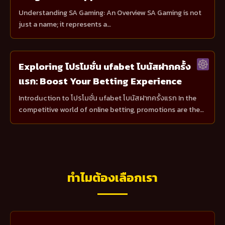
Understanding SA Gaming: An Overview SA Gaming is not
just a name; it represents a…
Exploring โปรโมชั่น ufabet โบนัสฝากครั้ง
แรก: Boost Your Betting Experience
Introduction to โปรโมชั่น ufabet โบนัสฝากครั้งแรก In the
competitive world of online betting, promotions are the…
ทำไมต้องเลือกเรา