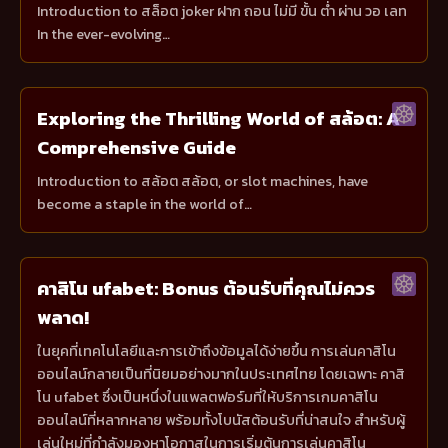
Introduction to สล็อต joker ฝาก ถอน ไม่มี ขั้น ต่ํา ผ่าน วอ เลท
In the ever-evolving…
Exploring the Thrilling World of สล้อต: A
Comprehensive Guide
Introduction to สล้อต สล้อต, or slot machines, have
become a staple in the world of…
คาสิโน ufabet: Bonus ต้อนรับที่คุณไม่ควร
พลาด!
ในยุคที่เทคโนโลยีและการเข้าถึงข้อมูลได้ง่ายขึ้น การเล่นคาสิโน
ออนไลน์กลายเป็นที่นิยมอย่างมากในประเทศไทย โดยเฉพาะ คาสิ
โน ufabet ซึ่งเป็นหนึ่งในแพลตฟอร์มที่ให้บริการเกมคาสิโน
ออนไลน์ที่หลากหลาย พร้อมทั้งโบนัสต้อนรับที่น่าสนใจ สำหรับผู้
เล่นใหม่ที่กำลังมองหาโอกาสในการเริ่มต้นการเล่นคาสิโน