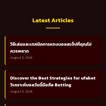
Latest Articles
วิธีเล่นและเทคนิคการแทงบอลสเต็ปที่คุณไม่
ควรพลาด
August 5, 2026
Discover the Best Strategies for ufabet
วิเคราะห์บอลวันนี้มือถือ Betting
August 5, 2026