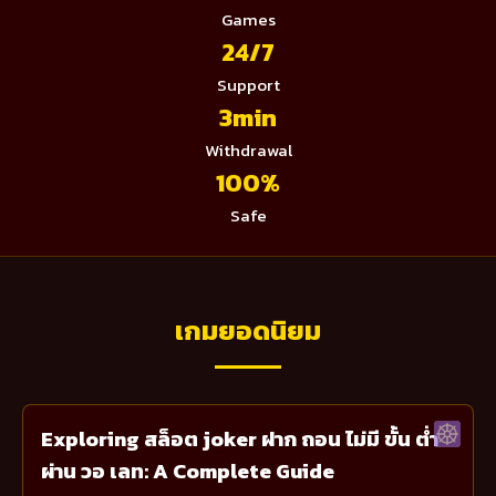
Games
24/7
Support
3min
Withdrawal
100%
Safe
เกมยอดนิยม
Exploring สล็อต joker ฝาก ถอน ไม่มี ขั้น ต่ํา
ผ่าน วอ เลท: A Complete Guide