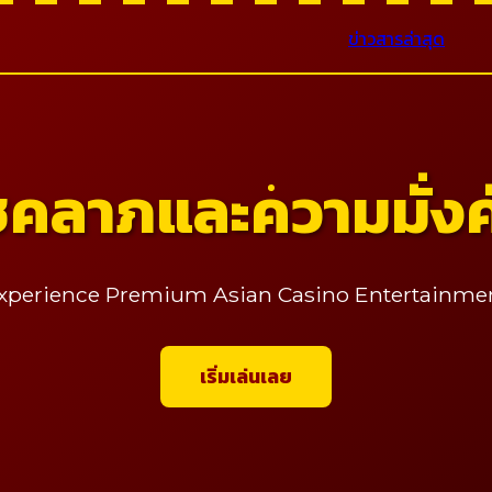
ข่าวสารล่าสุด
ชคลาภและความมั่งคั
xperience Premium Asian Casino Entertainme
เริ่มเล่นเลย