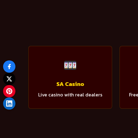
SA Casino
Live casino with real dealers
Fre