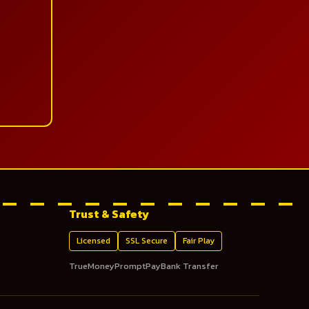
Trust & Safety
Licensed
SSL Secure
Fair Play
TrueMoney
PromptPay
Bank Transfer