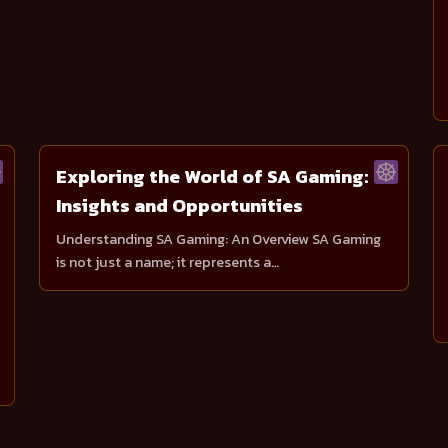
Exploring the World of SA Gaming:
Insights and Opportunities
Understanding SA Gaming: An Overview SA Gaming
is not just a name; it represents a…