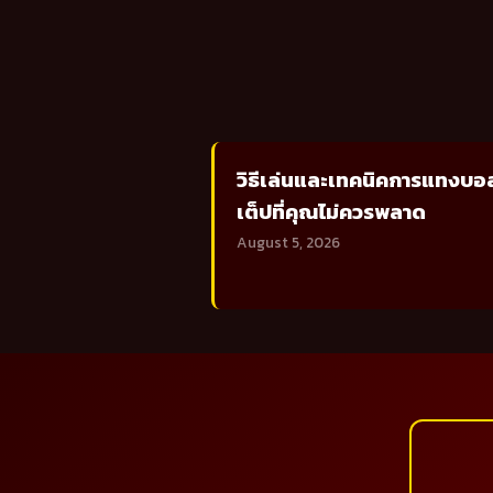
วิธีเล่นและเทคนิคการแทงบอ
เต็ปที่คุณไม่ควรพลาด
August 5, 2026