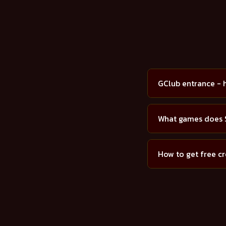
GClub entrance - 
Access via our mai
What games does S
SA Casino offers b
How to get free cr
Register as a new 