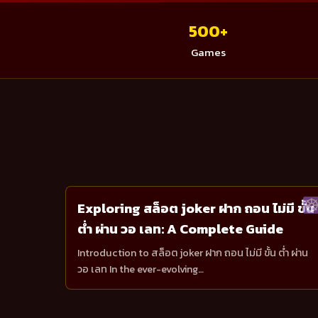
500+
Games
Exploring สล็อต joker ฝาก ถอน ไม่มี ขั้น
ต่ํา ผ่าน วอ เลท: A Complete Guide
Introduction to สล็อต joker ฝาก ถอน ไม่มี ขั้น ต่ํา ผ่าน
วอ เลท In the ever-evolving…