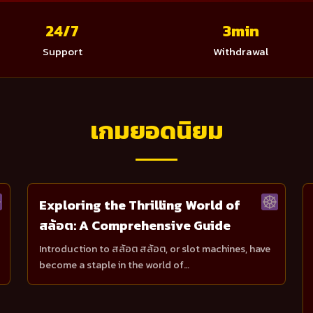
24/7
3min
Support
Withdrawal
เกมยอดนิยม
Exploring the Thrilling World of
สล้อต: A Comprehensive Guide
Introduction to สล้อต สล้อต, or slot machines, have
become a staple in the world of…