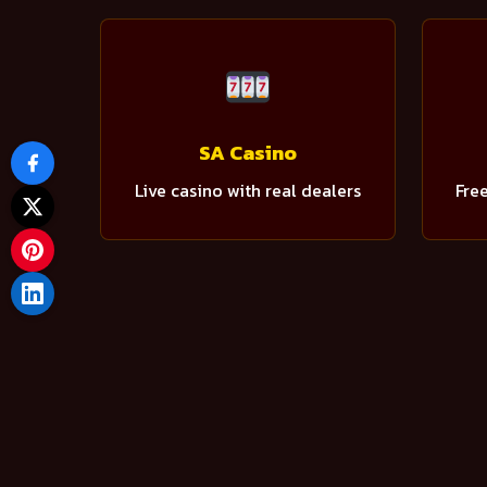
SA Casino
Live casino with real dealers
Fre