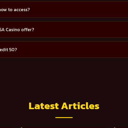
how to access?
n link 24/7 on all devices including mobile and desktop.
A Casino offer?
accarat, roulette, hi-lo, and various card games with live deal
edit 50?
member and verify your identity to receive 50 baht free credi
Latest Articles