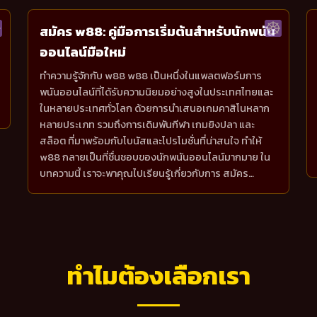
สมัคร w88: คู่มือการเริ่มต้นสำหรับนักพนัน
ออนไลน์มือใหม่
ทำความรู้จักกับ w88 w88 เป็นหนึ่งในแพลตฟอร์มการ
พนันออนไลน์ที่ได้รับความนิยมอย่างสูงในประเทศไทยและ
ในหลายประเทศทั่วโลก ด้วยการนำเสนอเกมคาสิโนหลาก
หลายประเภท รวมถึงการเดิมพันกีฬา เกมยิงปลา และ
สล็อต ที่มาพร้อมกับโบนัสและโปรโมชั่นที่น่าสนใจ ทำให้
w88 กลายเป็นที่ชื่นชอบของนักพนันออนไลน์มากมาย ใน
บทความนี้ เราจะพาคุณไปเรียนรู้เกี่ยวกับการ สมัคร…
ทำไมต้องเลือกเรา