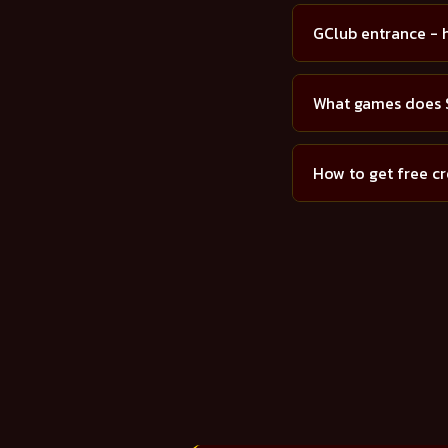
GClub entrance - 
Access via our mai
What games does S
SA Casino offers b
How to get free cr
Register as a new 