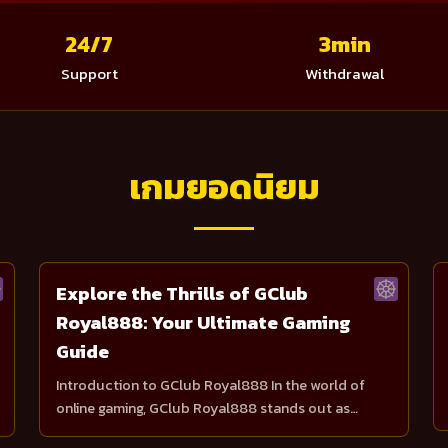
24/7
3min
Support
Withdrawal
เกมยอดนิยม
Explore the Thrills of GClub
Royal888: Your Ultimate Gaming
Guide
Introduction to GClub Royal888 In the world of
online gaming, GClub Royal888 stands out as…