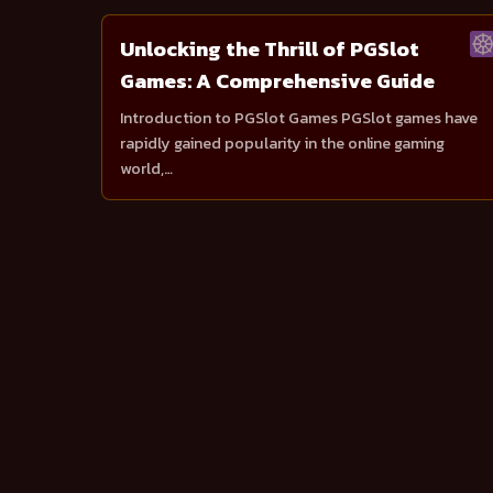
Unlocking the Thrill of PGSlot
Games: A Comprehensive Guide
Introduction to PGSlot Games PGSlot games have
rapidly gained popularity in the online gaming
world,…