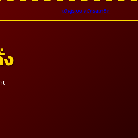
เข้าสู่ระบบ
สมัครสมาชิก
่ง
nt