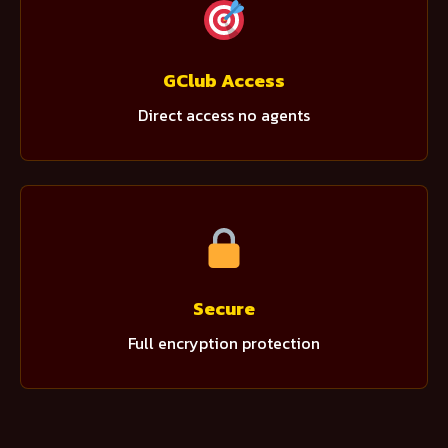
GClub Access
Direct access no agents
Secure
Full encryption protection