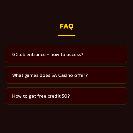
FAQ
GClub entrance - how to access?
Access via our main link 24/7 on all devices
including mobile and desktop.
What games does SA Casino offer?
SA Casino offers baccarat, roulette, hi-lo, and
various card games with live dealers.
How to get free credit 50?
Register as a new member and verify your
identity to receive 50 baht free credit instantly.