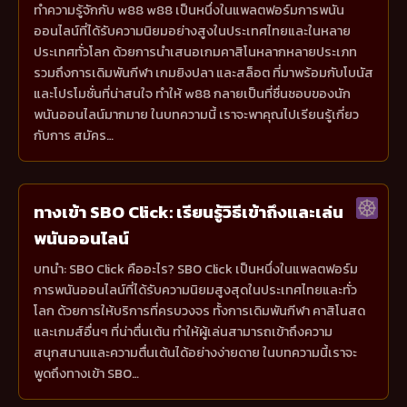
ทำความรู้จักกับ w88 w88 เป็นหนึ่งในแพลตฟอร์มการพนัน
ออนไลน์ที่ได้รับความนิยมอย่างสูงในประเทศไทยและในหลาย
ประเทศทั่วโลก ด้วยการนำเสนอเกมคาสิโนหลากหลายประเภท
รวมถึงการเดิมพันกีฬา เกมยิงปลา และสล็อต ที่มาพร้อมกับโบนัส
และโปรโมชั่นที่น่าสนใจ ทำให้ w88 กลายเป็นที่ชื่นชอบของนัก
พนันออนไลน์มากมาย ในบทความนี้ เราจะพาคุณไปเรียนรู้เกี่ยว
กับการ สมัคร…
ทางเข้า SBO Click: เรียนรู้วิธีเข้าถึงและเล่น
พนันออนไลน์
บทนำ: SBO Click คืออะไร? SBO Click เป็นหนึ่งในแพลตฟอร์ม
การพนันออนไลน์ที่ได้รับความนิยมสูงสุดในประเทศไทยและทั่ว
โลก ด้วยการให้บริการที่ครบวงจร ทั้งการเดิมพันกีฬา คาสิโนสด
และเกมส์อื่นๆ ที่น่าตื่นเต้น ทำให้ผู้เล่นสามารถเข้าถึงความ
สนุกสนานและความตื่นเต้นได้อย่างง่ายดาย ในบทความนี้เราจะ
พูดถึงทางเข้า SBO…