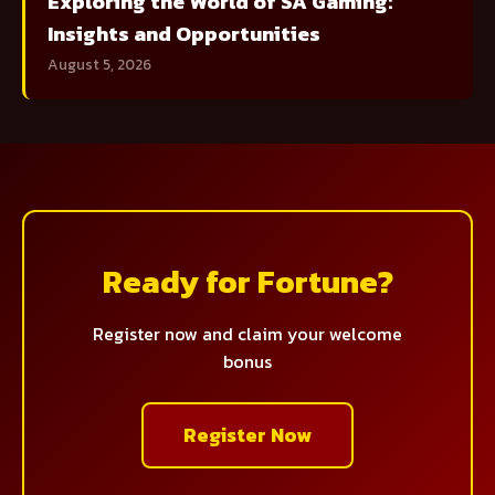
Exploring the World of SA Gaming:
Insights and Opportunities
August 5, 2026
Ready for Fortune?
Register now and claim your welcome
bonus
Register Now