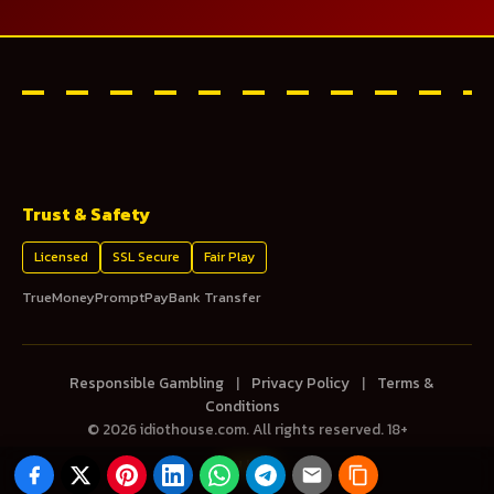
Trust & Safety
Licensed
SSL Secure
Fair Play
TrueMoney
PromptPay
Bank Transfer
Responsible Gambling
|
Privacy Policy
|
Terms &
Conditions
© 2026 idiothouse.com. All rights reserved. 18+
TH
|
EN