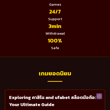
Games
24/7
Support
3min
Withdrawal
100%
Safe
เกมยอดนิยม
Exploring คาสิโน and ufabet สล็อตมือถือ:
Your Ultimate Guide