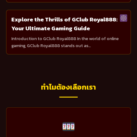
Explore the Thrills of GClub Royal888:
Your Ultimate Gaming Guide
Introduction to GClub Royal888 In the world of online
gaming, GClub Royal888 stands out as…
ทำไมต้องเลือกเรา